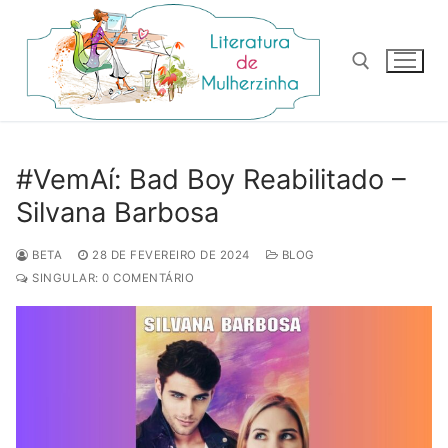
Pular
para
o
conteúdo
Pesquisar por:
#VemAí: Bad Boy Reabilitado –
Silvana Barbosa
BETA
28 DE FEVEREIRO DE 2024
BLOG
SINGULAR: 0 COMENTÁRIO