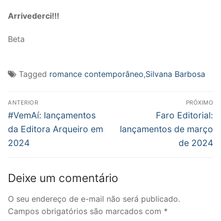
Arrivederci!!!
Beta
Tagged
romance contemporâneo
,
Silvana Barbosa
Navegação
ANTERIOR
PRÓXIMO
de
Post
Próximo
#VemAí: lançamentos
Faro Editorial:
anterior:
post:
Post
da Editora Arqueiro em
lançamentos de março
2024
de 2024
Deixe um comentário
O seu endereço de e-mail não será publicado.
Campos obrigatórios são marcados com
*