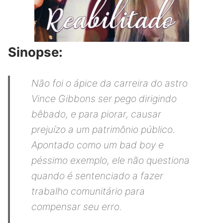
Sinopse:
Não foi o ápice da carreira do astro
Vince Gibbons ser pego dirigindo
bêbado, e para piorar, causar
prejuízo a um patrimônio público.
Apontado como um bad boy e
péssimo exemplo, ele não questiona
quando é sentenciado a fazer
trabalho comunitário para
compensar seu erro.