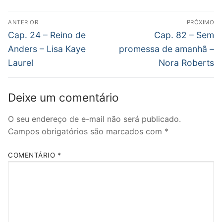
Navegação
ANTERIOR
PRÓXIMO
de
Post
Próximo
Cap. 24 – Reino de
Cap. 82 – Sem
anterior:
post:
Post
Anders – Lisa Kaye
promessa de amanhã –
Laurel
Nora Roberts
Deixe um comentário
O seu endereço de e-mail não será publicado.
Campos obrigatórios são marcados com
*
COMENTÁRIO
*