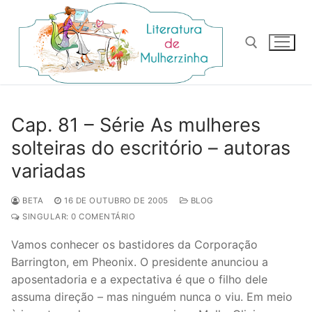
Pular
para
o
conteúdo
Pesquisar por:
Cap. 81 – Série As mulheres
solteiras do escritório – autoras
variadas
BETA
16 DE OUTUBRO DE 2005
BLOG
SINGULAR: 0 COMENTÁRIO
Vamos conhecer os bastidores da Corporação
Barrington, em Pheonix. O presidente anunciou a
aposentadoria e a expectativa é que o filho dele
assuma direção – mas ninguém nunca o viu. Em meio