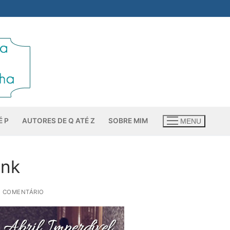
É P
AUTORES DE Q ATÉ Z
SOBRE MIM
MENU
ink
1 COMENTÁRIO