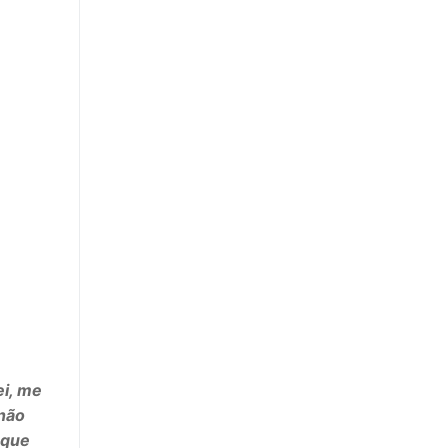
ei, me
não
 que