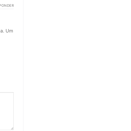
PONDER
a
ia. Um