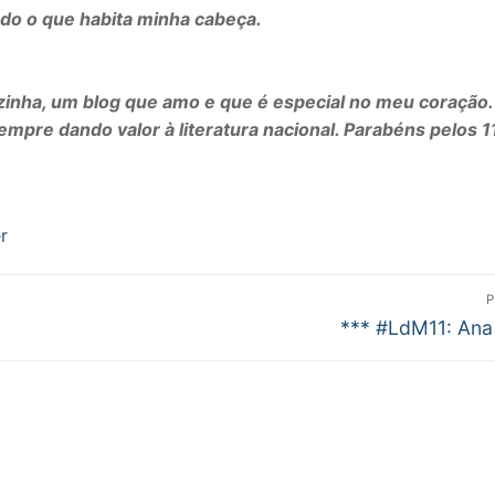
udo o que habita minha cabeça.
zinha, um blog que amo e que é especial no meu coração.
mpre dando valor à literatura nacional. Parabéns pelos 1
r
P
Próximo
*** #LdM11: Ana
post: