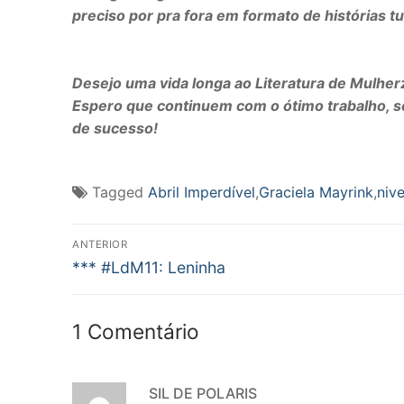
preciso por pra fora em formato de histórias t
Desejo uma vida longa ao Literatura de Mulher
Espero que continuem com o ótimo trabalho, se
de sucesso!
Tagged
Abril Imperdível
,
Graciela Mayrink
,
nive
Navegação
ANTERIOR
Post
de
*** #LdM11: Leninha
anterior:
Post
1 Comentário
SIL DE POLARIS