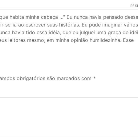
RES
 que habita minha cabeça …" Eu nunca havia pensado dess
r-se-ia ao escrever suas histórias. Eu pude imaginar vários
unca havia tido essa idéia, que eu julguei uma graça de idé
seus leitores mesmo, em minha opinião humildezinha. Esse
ampos obrigatórios são marcados com
*