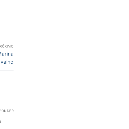
RÓXIMO
Marina
rvalho
PONDER
e