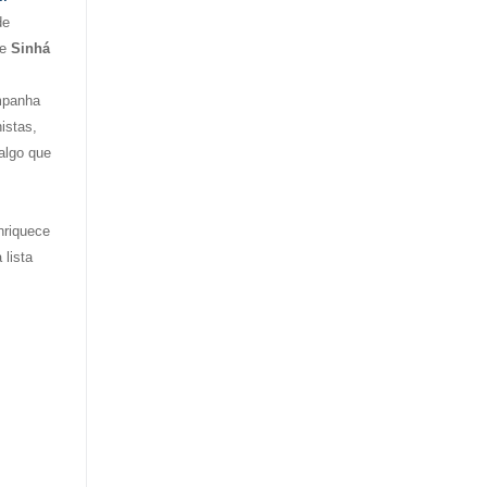
de
e
Sinhá
mpanha
istas,
 algo que
nriquece
lista