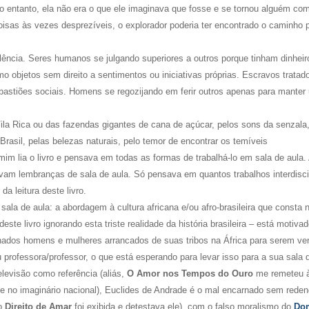
o entanto, ela não era o que ele imaginava que fosse e se tornou alguém c
oisas às vezes desprezíveis, o explorador poderia ter encontrado o caminho 
iolência. Seres humanos se julgando superiores a outros porque tinham dinheir
mo objetos sem direito a sentimentos ou iniciativas próprias. Escravos tratad
astiões sociais. Homens se regozijando em ferir outros apenas para manter
ila Rica ou das fazendas gigantes de cana de açúcar, pelos sons da senzala,
 Brasil, pelas belezas naturais, pelo temor de encontrar os temíveis
mim lia o livro e pensava em todas as formas de trabalhá-lo em sala de aula.
vam lembranças de sala de aula. Só pensava em quantos trabalhos interdisci
da leitura deste livro.
a de aula: a abordagem à cultura africana e/ou afro-brasileira que consta no
este livro ignorando esta triste realidade da história brasileira – está motivad
nados homens e mulheres arrancados de suas tribos na África para serem ve
professora/professor, o que está esperando para levar isso para a sua sala 
levisão como referência (aliás,
O Amor nos Tempos do Ouro
me remeteu 
e no imaginário nacional), Euclides de Andrade é o mal encarnado sem rede
do
Direito de Amar
foi exibida e detestava ele), com o falso moralismo do
Do