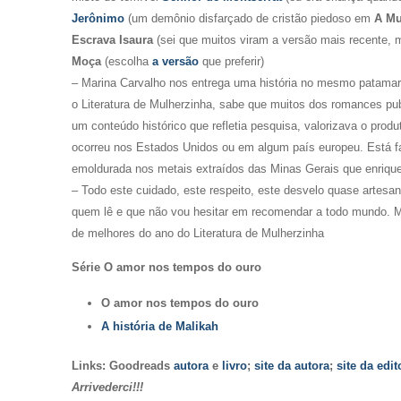
Jerônimo
(um demônio disfarçado de cristão piedoso em
A Mu
Escrava Isaura
(sei que muitos viram a versão mais recente, 
Moça
(escolha
a versão
que preferir)
– Marina Carvalho nos entrega uma história no mesmo patamar
o Literatura de Mulherzinha, sabe que muitos dos romances pu
um conteúdo histórico que refletia pesquisa, valorizava o prod
ocorreu nos Estados Unidos ou em algum país europeu. Está f
emoldurada nos metais extraídos das Minas Gerais que enriq
– Todo este cuidado, este respeito, este desvelo quase artesa
quem lê e que não vou hesitar em recomendar a todo mundo. Ma
de melhores do ano do Literatura de Mulherzinha
Série O amor nos tempos do ouro
O amor nos tempos do ouro
A história de Malikah
Links: Goodreads
autora
e
livro
;
site da autora
;
site da edit
Arrivederci!!!