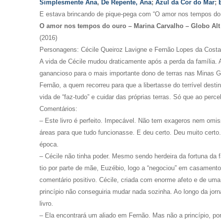
Simplesmente Ana
,
De Repente, Ana
;
Azul da Cor do Mar
;
E estava brincando de pique-pega com “O amor nos tempos do o
O amor nos tempos do ouro – Marina Carvalho – Globo Alt
(2016)
Personagens: Cécile Queiroz Lavigne e Fernão Lopes da Costa
A vida de Cécile mudou draticamente após a perda da família. 
ganancioso para o mais importante dono de terras nas Minas Ger
Fernão, a quem recorreu para que a libertasse do terrível desti
vida de “faz-tudo” e cuidar das próprias terras. Só que ao per
Comentários:
– Este livro é perfeito. Impecável. Não tem exageros nem omi
áreas para que tudo funcionasse. E deu certo. Deu muito certo.
época.
– Cécile não tinha poder. Mesmo sendo herdeira da fortuna da f
tio por parte de mãe, Euzébio, logo a “negociou” em casament
comentário positivo. Cécile, criada com enorme afeto e de uma 
princípio não conseguiria mudar nada sozinha. Ao longo da jorn
livro.
– Ela encontrará um aliado em Fernão. Mas não a princípio, po