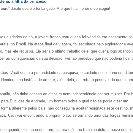
Elena, a filha da princesa
.
uro” desde que ele foi lançado. Até que finalmente o consegui!
Aos cuidados do tio, a jovem franco-portuguesa foi vendida em casamento pel
ais, no Brasil. Na etapa final da viagem, foi escoltada pelo explorador e ave
no, mas ele recusou. Ela seria o último trabalho dele, que queria logo abandon
ceber as consquencias da sua decisão, Fernão percebeu que não poderia ficar
ssões. Você sente a profundidade da pesquisa, o cuidado necessário em difer
 Rendeu uma história de amor e, além dela, um retrato possível do que ocorr
amília, não tinha acesso ao dinheiro nem independência por ser mulher. Por i
o para Euclides de Andrade, um homem sobre o qual não se podia dizer um
forma diferente pelos pais, não conseguiria aceitar resignada este destino, 
ada, Céci vai encontrando a própria força, se tornando uma das forças femin
rque quando eles se encontram, ela era o último trabalho dele, a noiva compr