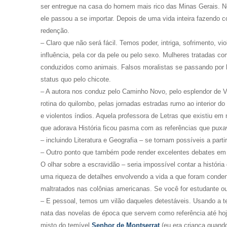
ser entregue na casa do homem mais rico das Minas Gerais. N
ele passou a se importar. Depois de uma vida inteira fazendo c
redenção.
– Claro que não será fácil. Temos poder, intriga, sofrimento, v
influência, pela cor da pele ou pelo sexo. Mulheres tratadas co
conduzidos como animais. Falsos moralistas se passando por b
status quo pelo chicote.
– A autora nos conduz pelo Caminho Novo, pelo esplendor de V
rotina do quilombo, pelas jornadas estradas rumo ao interior do
e violentos índios. Aquela professora de Letras que existiu em 
que adorava História ficou pasma com as referências que puxa
– incluindo Literatura e Geografia – se tornam possíveis a partir 
– Outro ponto que também pode render excelentes debates em sal
O olhar sobre a escravidão – seria impossível contar a história d
uma riqueza de detalhes envolvendo a vida a que foram conde
maltratados nas colônias americanas. Se você for estudante ou 
– E pessoal, temos um vilão daqueles detestáveis. Usando a te
nata das novelas de época que servem como referência até hoj
misto do temível
Senhor de Montserrat
(eu era criança quan