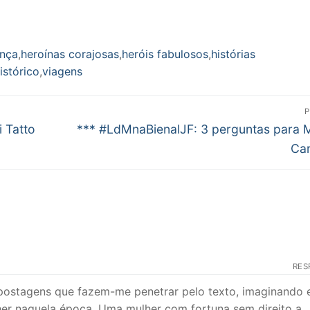
ança
,
heroínas corajosas
,
heróis fabulosos
,
histórias
istórico
,
viagens
P
Próximo
 Tatto
*** #LdMnaBienalJF: 3 perguntas para 
post:
Ca
RES
ostagens que fazem-me penetrar pelo texto, imaginando 
her naquela época. Uma mulher com fortuna sem direito a