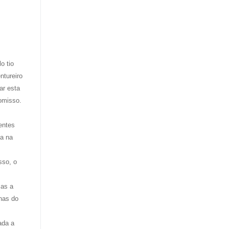
o tio
ntureiro
ar esta
 omisso.
entes
ia na
sso, o
mas a
inas do
ada a