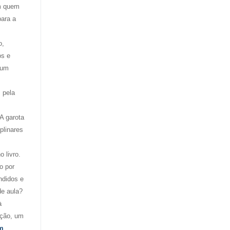
om quem
para a
o,
os e
 um
 pela
 A garota
plinares
 livro.
o por
ndidos e
de aula?
à
nção, um
m