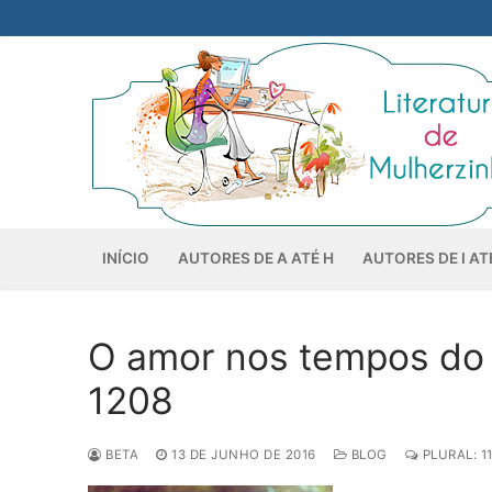
Pular
para
o
conteúdo
INÍCIO
AUTORES DE A ATÉ H
AUTORES DE I AT
O amor nos tempos do 
1208
BETA
13 DE JUNHO DE 2016
BLOG
PLURAL: 1