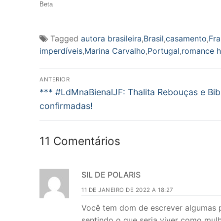
Beta
Tagged
autora brasileira
,
Brasil
,
casamento
,
Fr
imperdíveis
,
Marina Carvalho
,
Portugal
,
romance h
Navegação
ANTERIOR
Post
de
*** #LdMnaBienalJF: Thalita Rebouças e Bibi
anterior:
confirmadas!
Post
11 Comentários
SIL DE POLARIS
11 DE JANEIRO DE 2022 A 18:27
Você tem dom de escrever algumas p
sentindo o que seria viver como mul