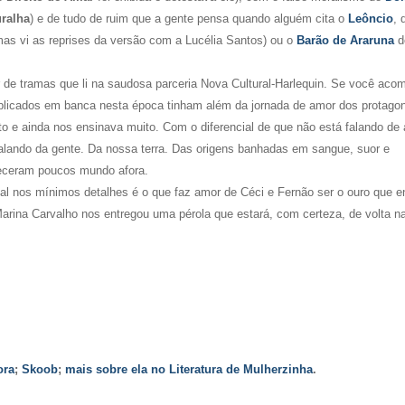
ralha
) e de tudo de ruim que a gente pensa quando alguém cita o
Leôncio
, 
mas vi as reprises da versão com a Lucélia Santos) ou o
Barão de Araruna
d
 de tramas que li na saudosa parceria
Nova Cultural-Harlequin. Se você aco
blicados em banca nesta época tinham além da jornada de amor dos protagon
uto e ainda nos ensinava muito. Com o diferencial de que não está falando de
alando da gente. Da nossa terra. Das origens banhadas em sangue, suor e
ueceram poucos mundo afora.
nal nos mínimos detalhes é o que faz amor de Céci e Fernão ser o ouro que e
rina Carvalho nos entregou uma pérola que estará, com certeza, de volta na 
ora
;
Skoob
;
mais sobre ela no Literatura de Mulherzinha
.