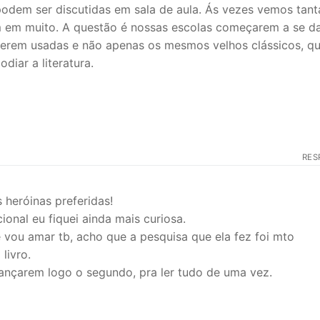
 podem ser discutidas em sala de aula. Ás vezes vemos tant
am em muito. A questão é nossas escolas começarem a se d
serem usadas e não apenas os mesmos velhos clássicos, q
diar a literatura.
RES
 heróinas preferidas!
nal eu fiquei ainda mais curiosa.
e vou amar tb, acho que a pesquisa que ela fez foi mto
livro.
lançarem logo o segundo, pra ler tudo de uma vez.