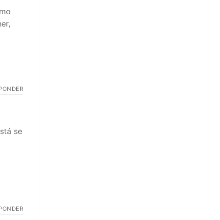
omo
er,
PONDER
stá se
PONDER