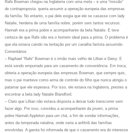
Rafe Bowman chegou na Inglaterra com uma meta – e uma “missão”
de contraproposta: queria assumir a operação europeia das empresas
da família. No entanto, o pai dele exigia que ele se casasse com lady
Natalie, herdeira de uma família nobre, porém sem tantos recursos.
Hannah era a prima pobre e acompanhante da bela Natalie. E teve
certeza de que Rafe não era o homem ideal para a prima. O problema é
que ela estava caindo na tentação por um canalha farrista assumido.
Comentários:
– Raphael “Rafe” Bowman é o irmão mais velho de Lillian e Daisy. E
está sendo empurrado para um casamento de conveniência. Em troca,
obteria a operação europeia das empresas Bowman, que sempre quis,
mas o pai manteve como arma de controle do filho que nunca atingiu o
patamar que ele esperava. Por isso, ele estava na Inglaterra, prestes a
encontrar a bela lady Natalie Blandford.
– Claro que Lillian não estava disposta a deixar tudo transcorrer sem
fazer algo. Por isso, convidou a acompanhante da jovem, a prima
pobre Hannah Appleton para um chá, a fim de sondar informações,
antes da temporada natalina, onde seria a anfitriã das famílias
envolvidas. A garota foi informada de que o casamento era do interesse