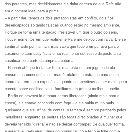
dos parentes, mas decididamente ela tinha certeza de que Rafe não
era o homem ideal para a prima.
– A partir daí, temos os dois protagonistas em conflito, dois fios
desencapados soltando faíscas quando estão no mesmo ambiente.
Porque se torna uma tentação irresistível um tirar o outro do sério.
Houve momentos em que realmente Rafe me deixou com raiva. Ele se
sentiu atraído por Hannah, mas sabia que tudo o empurrava para o
casamento com Lady Natalie, se realmente estivesse disposto a se
sacrificar pela parte da empresa paterna.
– Hannah até que tenta ser forte, mas está em um jogo onde ela
presume as consequências, mas é totalmente estranho para quem,
como ela, tem tanta experiência quanto perspectivas de ser mais que a
parente pobre acolhida pelos familiares em (muito) melhor situação.
– Então ao provocá-la e tomar certas liberdades (ainda mais para a
época), ele estava brincando com fogo – e ela sairia muito mais
queimada que ele. Afinal de contas, o farrista é sempre perdoado pelos
moralistas, enquanto as pedras são todas direcionadas à mulher que
deveria ter sido “direita” e não se deixar corromper. De qualquer forma,
é agradável vê-lo virar vítima do próprio feitiço e ter que lidar com a