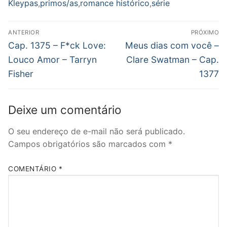
Kleypas
,
primos/as
,
romance histórico
,
série
Navegação
ANTERIOR
PRÓXIMO
de
Post
Próximo
Cap. 1375 – F*ck Love:
Meus dias com você –
anterior:
post:
Post
Louco Amor – Tarryn
Clare Swatman – Cap.
Fisher
1377
Deixe um comentário
O seu endereço de e-mail não será publicado.
Campos obrigatórios são marcados com
*
COMENTÁRIO
*