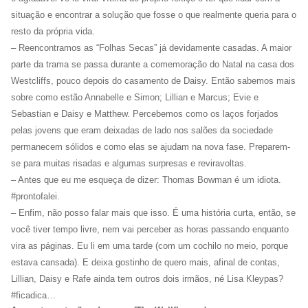
situação e encontrar a solução que fosse o que realmente queria para o
resto da própria vida.
– Reencontramos as “Folhas Secas” já devidamente casadas. A maior
parte da trama se passa durante a comemoração do Natal na casa dos
Westcliffs, pouco depois do casamento de Daisy. Então sabemos mais
sobre como estão Annabelle e Simon; Lillian e Marcus; Evie e
Sebastian e Daisy e Matthew. Percebemos como os laços forjados
pelas jovens que eram deixadas de lado nos salões da sociedade
permanecem sólidos e como elas se ajudam na nova fase. Preparem-
se para muitas risadas e algumas surpresas e reviravoltas.
– Antes que eu me esqueça de dizer: Thomas Bowman é um idiota.
#prontofalei.
– Enfim, não posso falar mais que isso. É uma história curta, então, se
você tiver tempo livre, nem vai perceber as horas passando enquanto
vira as páginas. Eu li em uma tarde (com um cochilo no meio, porque
estava cansada). E deixa gostinho de quero mais, afinal de contas,
Lillian, Daisy e Rafe ainda tem outros dois irmãos, né Lisa Kleypas?
#ficadica…