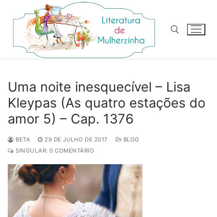
Pular
para
o
conteúdo
Pesquisar por:
Uma noite inesquecível – Lisa
Kleypas (As quatro estações do
amor 5) – Cap. 1376
BETA
29 DE JULHO DE 2017
BLOG
SINGULAR: 0 COMENTÁRIO