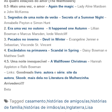
As quatro estações do amor (The Wallflowers)
0.5 -Mais uma vez, o amor –
Again the magic
–
Lady Aline Mardsen
e John McKenna
1.
Segredos de uma noite de verão
–
Secrets of a Summer Night
–
Annabelle Peyton e Simon Hunt
2.
Era uma vez no outono
–
It happened one Autumn
– Lillian
Bowman e Marcus Marsden, lorde Westcliff
3.
Pecados no inverno
–
Devil in Winter
– Evangeline Jenner e
Sebastian, Visconde St. Vincent
4.
Escândalos na primavera
–
Scandal in Spring
– Daisy Bowman e
Matthew Swift
4.5. Uma noite inesquecível –
A Wallflower Christmas
–
Hannah
Appleton e Rafe Bowman
– Links:
Goodreads
livro
,
autora
e
série
;
site da
autora
;
Skoob
;
mais dela no Literatura de Mulherzinha
.
Arrivederci!!!
Beta
Tagged
casamento
,
histórias de amigos/as
,
histórias
de família
,
histórias de irmãos/as
,
Inglaterra
,
Lisa