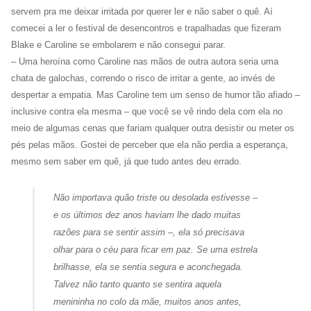
servem pra me deixar irritada por querer ler e não saber o quê. Aí
comecei a ler o festival de desencontros e trapalhadas que fizeram
Blake e Caroline se embolarem e não consegui parar.
– Uma heroína como Caroline nas mãos de outra autora seria uma
chata de galochas, correndo o risco de irritar a gente, ao invés de
despertar a empatia. Mas Caroline tem um senso de humor tão afiado –
inclusive contra ela mesma – que você se vê rindo dela com ela no
meio de algumas cenas que fariam qualquer outra desistir ou meter os
pés pelas mãos. Gostei de perceber que ela não perdia a esperança,
mesmo sem saber em quê, já que tudo antes deu errado.
Não importava quão triste ou desolada estivesse –
e os últimos dez anos haviam lhe dado muitas
razões para se sentir assim –, ela só precisava
olhar para o céu para ficar em paz. Se uma estrela
brilhasse, ela se sentia segura e aconchegada.
Talvez não tanto quanto se sentira aquela
menininha no colo da mãe, muitos anos antes,