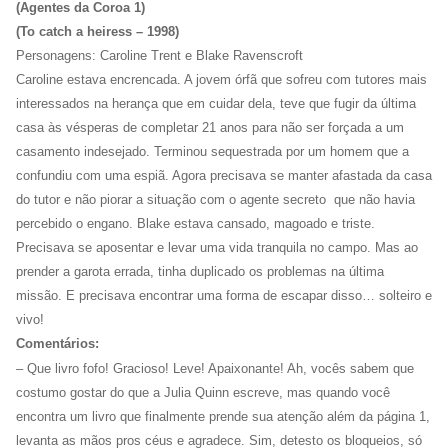
(Agentes da Coroa 1)
(To catch a heiress – 1998)
Personagens: Caroline Trent e Blake Ravenscroft
Caroline estava encrencada. A jovem órfã que sofreu com tutores mais
interessados na herança que em cuidar dela, teve que fugir da última
casa às vésperas de completar 21 anos para não ser forçada a um
casamento indesejado. Terminou sequestrada por um homem que a
confundiu com uma espiã. Agora precisava se manter afastada da casa
do tutor e não piorar a situação com o agente secreto que não havia
percebido o engano. Blake estava cansado, magoado e triste.
Precisava se aposentar e levar uma vida tranquila no campo. Mas ao
prender a garota errada, tinha duplicado os problemas na última
missão. E precisava encontrar uma forma de escapar disso… solteiro e
vivo!
Comentários:
– Que livro fofo! Gracioso! Leve! Apaixonante! Ah, vocês sabem que
costumo gostar do que a Julia Quinn escreve, mas quando você
encontra um livro que finalmente prende sua atenção além da página 1,
levanta as mãos pros céus e agradece. Sim, detesto os bloqueios, só