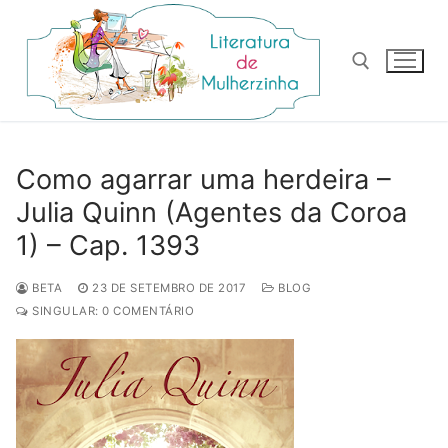
Pular
para
o
conteúdo
Pesquisar por:
Como agarrar uma herdeira –
Julia Quinn (Agentes da Coroa
1) – Cap. 1393
BETA
23 DE SETEMBRO DE 2017
BLOG
SINGULAR: 0 COMENTÁRIO