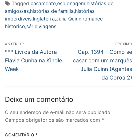
Tagged
casamento
,
espionagem
,
histórias de
amigos/as
,
histórias de família
,
histórias
imperdíveis
,
Inglaterra
,
Julia Quinn
,
romance
histórico
,
série
,
viagens
Navegação
ANTERIOR
PRÓXIMO
de
Post
Próximo
*** Livros da Autora
Cap. 1394 – Como se
anterior:
post:
Post
Flávia Cunha na Kindle
casar com um marquês
Week
– Julia Quinn (Agentes
da Coroa 2)
Deixe um comentário
O seu endereço de e-mail não será publicado.
Campos obrigatórios são marcados com
*
COMENTÁRIO
*