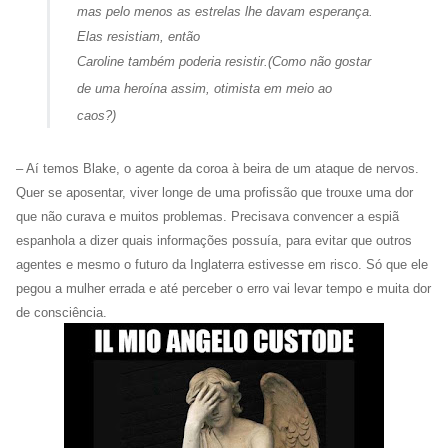
mas pelo menos as estrelas lhe davam esperança.
Elas resistiam, então
Caroline também poderia resistir.
(Como não gostar
de uma heroína assim, otimista em meio ao
caos?)
– Aí temos Blake, o agente da coroa à beira de um ataque de nervos.
Quer se aposentar, viver longe de uma profissão que trouxe uma dor
que não curava e muitos problemas. Precisava convencer a espiã
espanhola a dizer quais informações possuía, para evitar que outros
agentes e mesmo o futuro da Inglaterra estivesse em risco. Só que ele
pegou a mulher errada e até perceber o erro vai levar tempo e muita dor
de consciência.