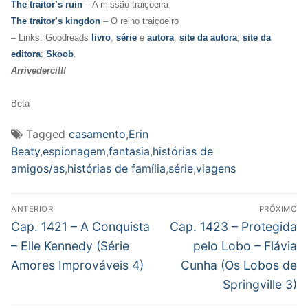
The traitor’s ruin
– A missão traiçoeira
The traitor’s kingdon
– O reino traiçoeiro
– Links: Goodreads
livro
,
série
e
autora
;
site da autora
;
site da
editora
;
Skoob
.
Arrivederci!!!
Beta
Tagged
casamento
,
Erin
Beaty
,
espionagem
,
fantasia
,
histórias de
amigos/as
,
histórias de família
,
série
,
viagens
Navegação
ANTERIOR
PRÓXIMO
de
Post
Próximo
Cap. 1421 – A Conquista
Cap. 1423 – Protegida
anterior:
post:
Post
– Elle Kennedy (Série
pelo Lobo – Flávia
Amores Improváveis 4)
Cunha (Os Lobos de
Springville 3)