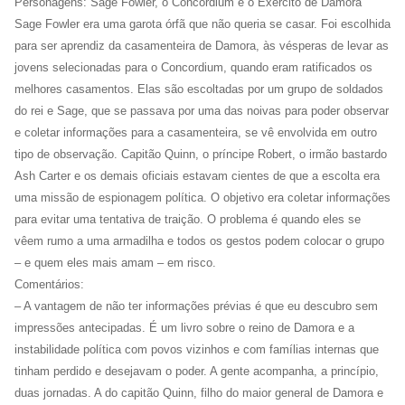
Personagens: Sage Fowler, o Concordium e o Exército de Damora
Sage Fowler era uma garota órfã que não queria se casar. Foi escolhida
para ser aprendiz da casamenteira de Damora, às vésperas de levar as
jovens selecionadas para o Concordium, quando eram ratificados os
melhores casamentos. Elas são escoltadas por um grupo de soldados
do rei e Sage, que se passava por uma das noivas para poder observar
e coletar informações para a casamenteira, se vê envolvida em outro
tipo de observação. Capitão Quinn, o príncipe Robert, o irmão bastardo
Ash Carter e os demais oficiais estavam cientes de que a escolta era
uma missão de espionagem política. O objetivo era coletar informações
para evitar uma tentativa de traição. O problema é quando eles se
vêem rumo a uma armadilha e todos os gestos podem colocar o grupo
– e quem eles mais amam – em risco.
Comentários:
– A vantagem de não ter informações prévias é que eu descubro sem
impressões antecipadas. É um livro sobre o reino de Damora e a
instabilidade política com povos vizinhos e com famílias internas que
tinham perdido e desejavam o poder. A gente acompanha, a princípio,
duas jornadas. A do capitão Quinn, filho do maior general de Damora e