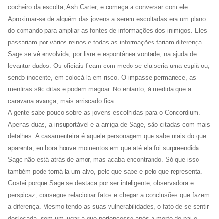
cocheiro da escolta, Ash Carter, e começa a conversar com ele.
Aproximar-se de alguém das jovens a serem escoltadas era um plano
do comando para ampliar as fontes de informações dos inimigos. Eles
passariam por vários reinos e todas as informações fariam diferença.
Sage se vê envolvida, por livre e espontânea vontade, na ajuda de
levantar dados. Os oficiais ficam com medo se ela seria uma espiã ou,
sendo inocente, em colocá-la em risco. O impasse permanece, as
mentiras são ditas e podem magoar. No entanto, à medida que a
caravana avança, mais arriscado fica.
A gente sabe pouco sobre as jovens escolhidas para o Concordium.
Apenas duas, a insuportável e a amiga de Sage, são citadas com mais
detalhes. A casamenteira é aquele personagem que sabe mais do que
aparenta, embora houve momentos em que até ela foi surpreendida.
Sage não está atrás de amor, mas acaba encontrando. Só que isso
também pode torná-la um alvo, pelo que sabe e pelo que representa.
Gostei porque Sage se destaca por ser inteligente, observadora e
perspicaz, consegue relacionar fatos e chegar a conclusões que fazem
a diferença. Mesmo tendo as suas vulnerabilidades, o fato de se sentir
deslocada, sem um lugar a que pertencesse após a morte do pai e