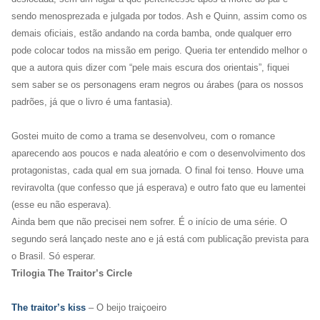
sendo menosprezada e julgada por todos. Ash e Quinn, assim como os
demais oficiais, estão andando na corda bamba, onde qualquer erro
pode colocar todos na missão em perigo. Queria ter entendido melhor o
que a autora quis dizer com “pele mais escura dos orientais”, fiquei
sem saber se os personagens eram negros ou árabes (para os nossos
padrões, já que o livro é uma fantasia).
Gostei muito de como a trama se desenvolveu, com o romance
aparecendo aos poucos e nada aleatório e com o desenvolvimento dos
protagonistas, cada qual em sua jornada. O final foi tenso. Houve uma
reviravolta (que confesso que já esperava) e outro fato que eu lamentei
(esse eu não esperava).
Ainda bem que não precisei nem sofrer. É o início de uma série. O
segundo será lançado neste ano e já está com publicação prevista para
o Brasil. Só esperar.
Trilogia The Traitor’s Circle
The traitor’s kiss
– O beijo traiçoeiro