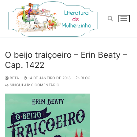
Pular
para
o
conteúdo
Pesquisar por:
O beijo traiçoeiro – Erin Beaty –
Cap. 1422
BETA
14 DE JANEIRO DE 2018
BLOG
SINGULAR: 0 COMENTÁRIO