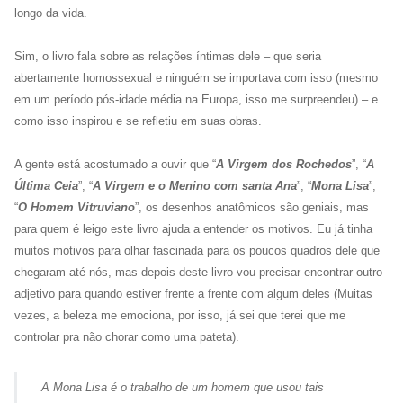
longo da vida.
Sim, o livro fala sobre as relações íntimas dele – que seria
abertamente homossexual e ninguém se importava com isso (mesmo
em um período pós-idade média na Europa, isso me surpreendeu) – e
como isso inspirou e se refletiu em suas obras.
A gente está acostumado a ouvir que “
A Virgem dos Rochedos
”, “
A
Última Ceia
”, “
A Virgem e o Menino com santa Ana
”, “
Mona Lisa
”,
“
O Homem Vitruviano
”, os desenhos anatômicos são geniais, mas
para quem é leigo este livro ajuda a entender os motivos. Eu já tinha
muitos motivos para olhar fascinada para os poucos quadros dele que
chegaram até nós, mas depois deste livro vou precisar encontrar outro
adjetivo para quando estiver frente a frente com algum deles (Muitas
vezes, a beleza me emociona, por isso, já sei que terei que me
controlar pra não chorar como uma pateta).
A
Mona Lisa
é o trabalho de um homem que usou tais