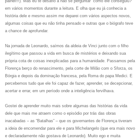
painel!!!). Mas eu te desafio a não se perguntar “como ele conseguiu?”
em vários momentos durante a leitura. E olha que eu já conhecia a
história dele e mesmo assim me deparei com vários aspectos novos,
algumas coisas que eu não tinha pensado e outras que o biógrafo teve
a chance de aprofundar.
Na jornada de Leonardo, saímos da aldeia de Vinci junto com o filho
ilegítimo que passou a vida em busca de mistérios e deixando sua
própria cota de coisas inexplicadas para a humanidade. Passamos pela
Florença berço do renascimento, pela corte de Milão com o Sforza, os
Bórgia e depois da dominação francesa, pela Roma do papa Medici. E
percebemos tudo que ele foi capaz de fazer, aprender, se decepcionar,
acertar e errar, em um período onde a inteligência fervilhava.
Gostei de aprender muito mais sobre algumas das histórias da vida
dele que mais me atraem como o episódio por trás das obras
inacabadas – as “Batalhas” – que os governantes de Florença tiveram
a ideia de encomendar para ele e para Michelangelo (que era mais novo
e declaradamente não gostava de Leonardo). Muito ego e muita