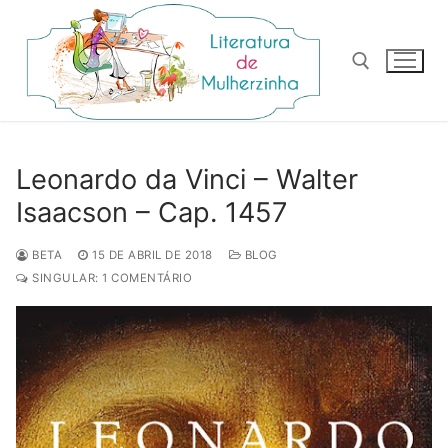
Pular
para
o
conteúdo
Pesquisar por:
Leonardo da Vinci – Walter
Isaacson – Cap. 1457
BETA
15 DE ABRIL DE 2018
BLOG
SINGULAR: 1 COMENTÁRIO