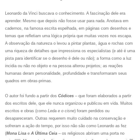
Leonardo da Vinci buscava o conhecimento. A fascinação dele era
aprender. Mesmo que depois não fosse usar para nada. Anotava em
cadernos, na famosa escrita espelhada, em páginas com desenhos e
temas que refletiam uma lógica própria que muitas vezes nos escapa.
A observação da natureza o levou a pintar plantas, água e rochas com
uma riqueza de detalhes que impressiona os especialistas (e até é uma
pista para identificar se o desenho é dele ou não); a forma como a luz
incidia ou não no objeto e na pessoa alterou projetos; as reações
humanas deram personalidade, profundidade e transformaram seus
quadros em obras-primas.
O autor foi fundo a partir dos
Códices
– que foram elaborados a partir
dos escritos dele, que ele nunca organizou e publicou em vida. Muitos
escritos e obras (como
Leda e o cisne
) foram perdidos ou
desapareceram. Outras requerem muito cuidado na conservação e
sofreram a ação do tempo, por isso não são como Leonardo as fez
(
Mona Lisa
e
A Última Ceia
– os religiosos abriram uma porta no