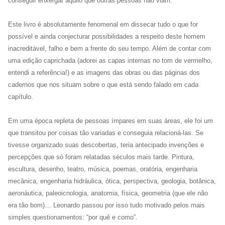
conseguir enxergar aquilo que outras pessoas não viam.
Este livro é absolutamente fenomenal em dissecar tudo o que for
possível e ainda conjecturar possibilidades a respeito deste homem
inacreditável, falho e bem a frente do seu tempo. Além de contar com
uma edição caprichada (adorei as capas internas no tom de vermelho,
entendi a referência!) e as imagens das obras ou das páginas dos
cadernos que nos situam sobre o que está sendo falado em cada
capítulo.
Em uma época repleta de pessoas ímpares em suas áreas, ele foi um
que transitou por coisas tão variadas e conseguia relacioná-las. Se
tivesse organizado suas descobertas, teria antecipado invenções e
percepções que só foram relatadas séculos mais tarde. Pintura,
escultura, desenho, teatro, música, poemas, oratória, engenharia
mecânica, engenharia hidráulica, ótica, perspectiva, geologia, botânica,
aeronáutica, paleoicnologia, anatomia, física, geometria (que ele não
era tão bom)… Leonardo passou por isso tudo motivado pelos mais
simples questionamentos: “por quê e como”.