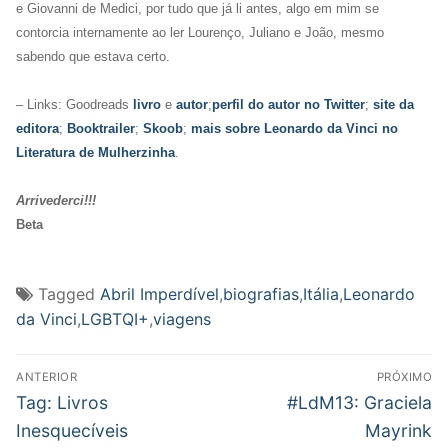
e Giovanni de Medici, por tudo que já li antes, algo em mim se
contorcia internamente ao ler Lourenço, Juliano e João, mesmo
sabendo que estava certo.
– Links: Goodreads
livro
e
autor
;
perfil do
autor no Twitter
;
site da
editora
;
Booktrailer
;
Skoob
;
mais sobre Leonardo da Vinci no
Literatura de Mulherzinha
.
Arrivederci!!!
Beta
Tagged
Abril Imperdível
,
biografias
,
Itália
,
Leonardo
da Vinci
,
LGBTQI+
,
viagens
Navegação
ANTERIOR
PRÓXIMO
de
Post
Próximo
Tag: Livros
#LdM13: Graciela
anterior:
post:
Post
Inesquecíveis
Mayrink