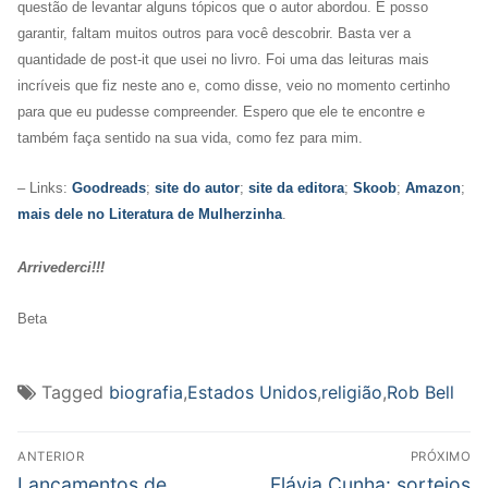
questão de levantar alguns tópicos que o autor abordou. E posso
garantir, faltam muitos outros para você descobrir. Basta ver a
quantidade de post-it que usei no livro. Foi uma das leituras mais
incríveis que fiz neste ano e, como disse, veio no momento certinho
para que eu pudesse compreender. Espero que ele te encontre e
também faça sentido na sua vida, como fez para mim.
– Links:
Goodreads
;
site do autor
;
site da editora
;
Skoob
;
Amazon
;
mais dele no Literatura de Mulherzinha
.
Arrivederci!!!
Beta
Tagged
biografia
,
Estados Unidos
,
religião
,
Rob Bell
Navegação
ANTERIOR
PRÓXIMO
de
Post
Próximo
Lançamentos de
Flávia Cunha: sorteios