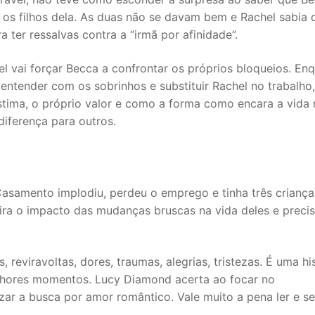
os filhos dela. As duas não se davam bem e Rachel sabia 
a ter ressalvas contra a “irmã por afinidade”.
l vai forçar Becca a confrontar os próprios bloqueios. En
 entender com os sobrinhos e substituir Rachel no trabalho,
stima, o próprio valor e como a forma como encara a vida 
diferença para outros.
 Casamento implodiu, perdeu o emprego e tinha três criança
ira o impacto das mudanças bruscas na vida deles e preci
reviravoltas, dores, traumas, alegrias, tristezas. É uma hi
elhores momentos. Lucy Diamond acerta ao focar no
izar a busca por amor romântico. Vale muito a pena ler e se