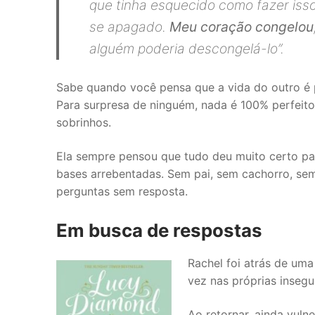
que tinha esquecido como fazer iss
se apagado.
Meu coração congelou
alguém poderia descongelá-lo
”.
Sabe quando você pensa que a vida do outro é p
Para surpresa de ninguém, nada é 100% perfeit
sobrinhos.
Ela sempre pensou que tudo deu muito certo par
bases arrebentadas. Sem pai, sem cachorro, sem
perguntas sem resposta.
Em busca de respostas
Rachel foi atrás de uma
vez nas próprias inseg
Ao retornar, ainda vul