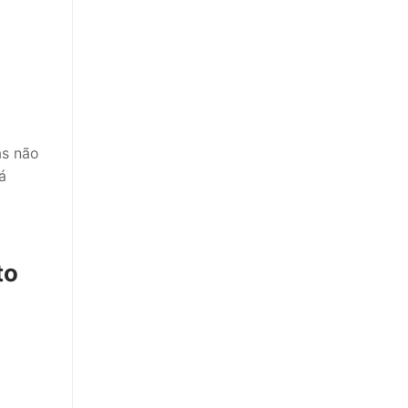
as não
á
to