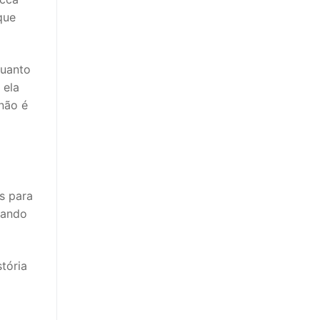
que
quanto
 ela
não é
s para
sando
stória