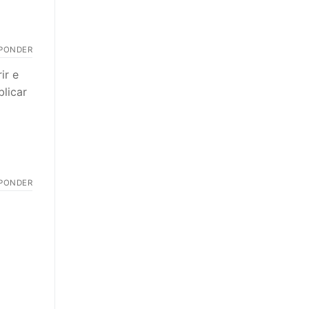
PONDER
ir e
licar
PONDER