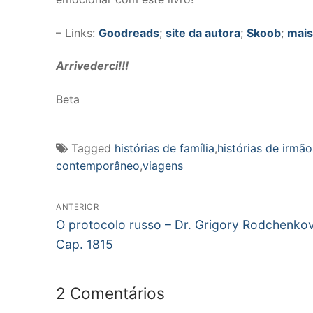
– Links:
Goodreads
;
site da autora
;
Skoob
;
mais
Arrivederci!!!
Beta
Tagged
histórias de família
,
histórias de irmão
contemporâneo
,
viagens
Navegação
ANTERIOR
Post
de
O protocolo russo – Dr. Grigory Rodchenkov
anterior:
Cap. 1815
Post
2 Comentários