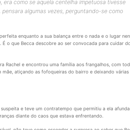
o, era como se aquela centelha impetuosa tivesse
, pensara algumas vezes, perguntando-se como
erfeita enquanto a sua balança entre o nada e o lugar ne
o. É o que Becca descobre ao ser convocada para cuidar d
a Rachel e encontrou uma família aos frangalhos, com tod
 mãe, atiçando as fofoqueiras do bairro e deixando várias
 suspeita e teve um contratempo que permitiu a ela afunda
uranças diante do caos que estava enfrentando.
nerável, não teve como esconder a surpresa ao saber que B