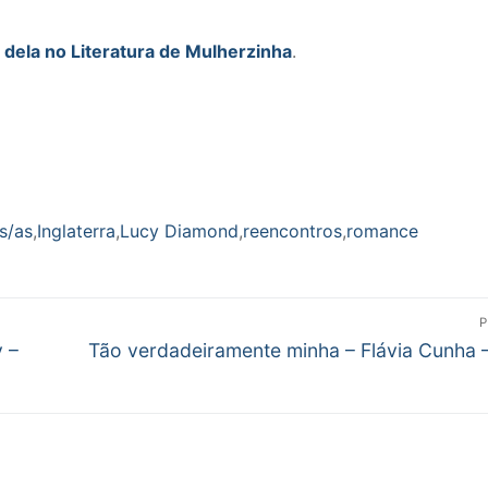
 dela no Literatura de Mulherzinha
.
s/as
,
Inglaterra
,
Lucy Diamond
,
reencontros
,
romance
P
Próximo
 –
Tão verdadeiramente minha – Flávia Cunha 
post: