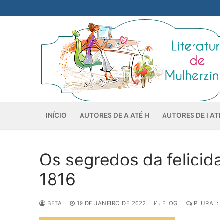
Pular
para
o
conteúdo
INÍCIO
AUTORES DE A ATÉ H
AUTORES DE I AT
Os segredos da felicid
1816
BETA
19 DE JANEIRO DE 2022
BLOG
PLURAL: