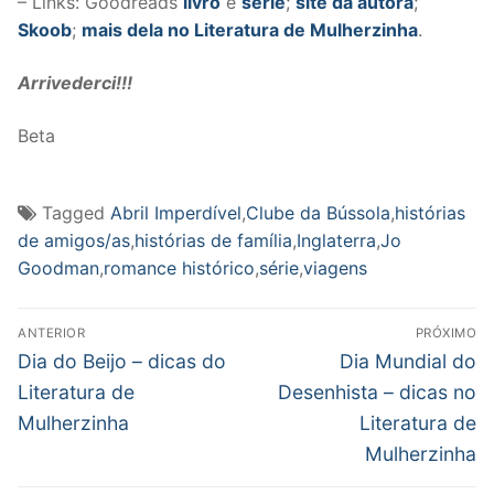
– Links: Goodreads
livro
e
série
;
site da autora
;
Skoob
;
mais dela no Literatura de Mulherzinha
.
Arrivederci!!!
Beta
Tagged
Abril Imperdível
,
Clube da Bússola
,
histórias
de amigos/as
,
histórias de família
,
Inglaterra
,
Jo
Goodman
,
romance histórico
,
série
,
viagens
Navegação
ANTERIOR
PRÓXIMO
de
Post
Próximo
Dia do Beijo – dicas do
Dia Mundial do
anterior:
post:
Post
Literatura de
Desenhista – dicas no
Mulherzinha
Literatura de
Mulherzinha