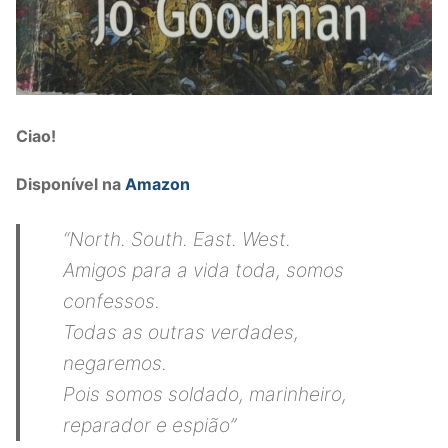
Ciao!
Disponível na
Amazon
“North. South. East. West.
Amigos para a vida toda, somos
confessos.
Todas as outras verdades,
negaremos.
Pois somos soldado, marinheiro,
reparador e espião”