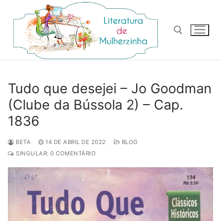
Pular
para
o
conteúdo
Pesquisar por:
Tudo que desejei – Jo Goodman
(Clube da Bússola 2) – Cap.
1836
BETA
14 DE ABRIL DE 2022
BLOG
SINGULAR: 0 COMENTÁRIO