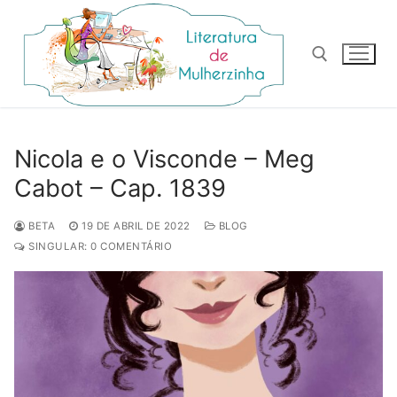
Pular
para
o
conteúdo
Pesquisar por:
Nicola e o Visconde – Meg
Cabot – Cap. 1839
BETA
19 DE ABRIL DE 2022
BLOG
SINGULAR: 0 COMENTÁRIO