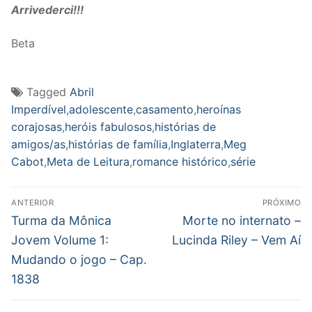
Arrivederci!!!
Beta
Tagged
Abril
Imperdível
,
adolescente
,
casamento
,
heroínas
corajosas
,
heróis fabulosos
,
histórias de
amigos/as
,
histórias de família
,
Inglaterra
,
Meg
Cabot
,
Meta de Leitura
,
romance histórico
,
série
Navegação
ANTERIOR
PRÓXIMO
de
Post
Próximo
Turma da Mônica
Morte no internato –
anterior:
post:
Post
Jovem Volume 1:
Lucinda Riley – Vem Aí
Mudando o jogo – Cap.
1838