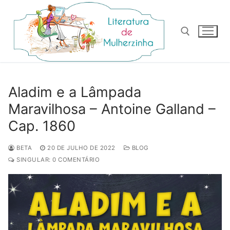
Pular
para
o
conteúdo
Pesquisar por:
Aladim e a Lâmpada
Maravilhosa – Antoine Galland –
Cap. 1860
BETA
20 DE JULHO DE 2022
BLOG
SINGULAR: 0 COMENTÁRIO