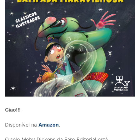
Ciao!!!
Disponível na
Amazon
.
O selo Moby Dickens da Faro Editorial está