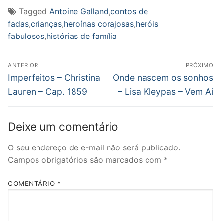
Tagged
Antoine Galland
,
contos de
fadas
,
crianças
,
heroínas corajosas
,
heróis
fabulosos
,
histórias de família
Navegação
ANTERIOR
PRÓXIMO
de
Post
Próximo
Imperfeitos – Christina
Onde nascem os sonhos
anterior:
post:
Post
Lauren – Cap. 1859
– Lisa Kleypas – Vem Aí
Deixe um comentário
O seu endereço de e-mail não será publicado.
Campos obrigatórios são marcados com
*
COMENTÁRIO
*