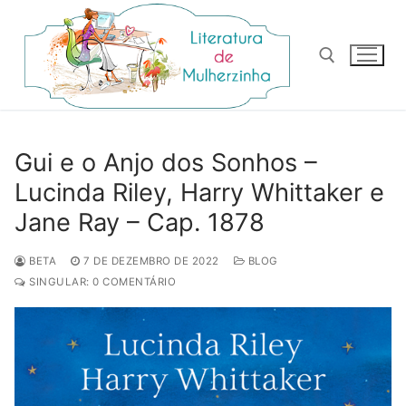
Pular
para
o
conteúdo
Pesquisar por:
Gui e o Anjo dos Sonhos –
Lucinda Riley, Harry Whittaker e
Jane Ray – Cap. 1878
BETA
7 DE DEZEMBRO DE 2022
BLOG
SINGULAR: 0 COMENTÁRIO