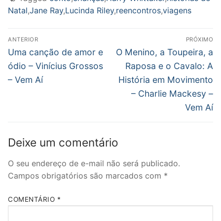
Natal
,
Jane Ray
,
Lucinda Riley
,
reencontros
,
viagens
Navegação
ANTERIOR
PRÓXIMO
de
Post
Próximo
Uma canção de amor e
O Menino, a Toupeira, a
anterior:
post:
Post
ódio – Vinícius Grossos
Raposa e o Cavalo: A
– Vem Aí
História em Movimento
– Charlie Mackesy –
Vem Aí
Deixe um comentário
O seu endereço de e-mail não será publicado.
Campos obrigatórios são marcados com
*
COMENTÁRIO
*