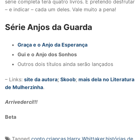
série completa terá quatro livros. E pretendo desfrutar
– e indicar – cada um deles. Vale muito a pena!
Série Anjos da Guarda
Graça e o Anjo da Esperança
Gui e o Anjo dos Sonhos
Outros dois títulos ainda serão lançados
– Links:
site da autora
;
Skoob
;
mais dela no Literatura
de Mulherzinha
.
Arrivederci!!!
Beta
Tagged
conto
,
crianças
,
Harry Whittaker
,
histórias de