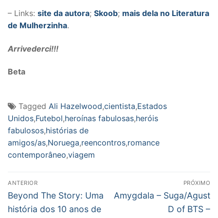
– Links:
site da autora
;
Skoob
;
mais dela no Literatura
de Mulherzinha
.
Arrivederci!!!
Beta
Tagged
Ali Hazelwood
,
cientista
,
Estados
Unidos
,
Futebol
,
heroínas fabulosas
,
heróis
fabulosos
,
histórias de
amigos/as
,
Noruega
,
reencontros
,
romance
contemporâneo
,
viagem
Navegação
ANTERIOR
PRÓXIMO
de
Post
Próximo
Beyond The Story: Uma
Amygdala – Suga/Agust
anterior:
post:
Post
história dos 10 anos de
D of BTS –