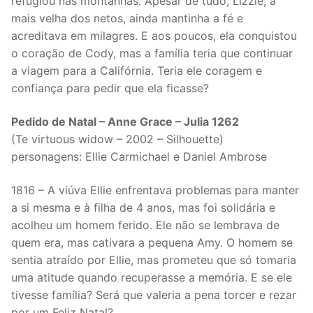
refugiou nas montanhas. Apesar de tudo, Lizzie, a
mais velha dos netos, ainda mantinha a fé e
acreditava em milagres. E aos poucos, ela conquistou
o coração de Cody, mas a família teria que continuar
a viagem para a Califórnia. Teria ele coragem e
confiança para pedir que ela ficasse?
Pedido de Natal – Anne Grace – Julia 1262
(Te virtuous widow – 2002 – Silhouette)
personagens: Ellie Carmichael e Daniel Ambrose
1816 – A viúva Ellie enfrentava problemas para manter
a si mesma e à filha de 4 anos, mas foi solidária e
acolheu um homem ferido. Ele não se lembrava de
quem era, mas cativara a pequena Amy. O homem se
sentia atraído por Ellie, mas prometeu que só tomaria
uma atitude quando recuperasse a memória. E se ele
tivesse família? Será que valeria a pena torcer e rezar
por um Feliz Natal?