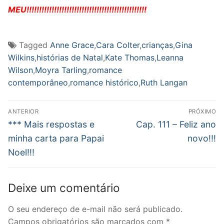
MEU!!!!!!!!!!!!!!!!!!!!!!!!!!!!!!!!!!!!!!!!!!!!!!!!
Tagged
Anne Grace
,
Cara Colter
,
crianças
,
Gina
Wilkins
,
histórias de Natal
,
Kate Thomas
,
Leanna
Wilson
,
Moyra Tarling
,
romance
contemporâneo
,
romance histórico
,
Ruth Langan
Navegação
ANTERIOR
PRÓXIMO
de
Post
Próximo
*** Mais respostas e
Cap. 111 – Feliz ano
anterior:
post:
Post
minha carta para Papai
novo!!!
Noel!!!
Deixe um comentário
O seu endereço de e-mail não será publicado.
Campos obrigatórios são marcados com
*