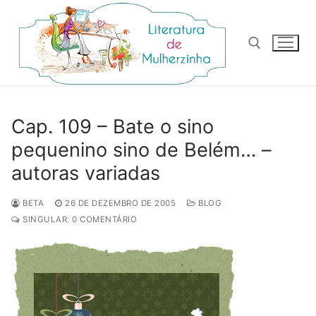
Pular
para
o
conteúdo
Pesquisar por:
Cap. 109 – Bate o sino
pequenino sino de Belém… –
autoras variadas
BETA
26 DE DEZEMBRO DE 2005
BLOG
SINGULAR: 0 COMENTÁRIO