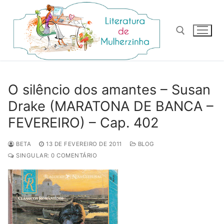
Pular
para
o
conteúdo
Pesquisar por:
O silêncio dos amantes – Susan
Drake (MARATONA DE BANCA –
FEVEREIRO) – Cap. 402
BETA
13 DE FEVEREIRO DE 2011
BLOG
SINGULAR: 0 COMENTÁRIO