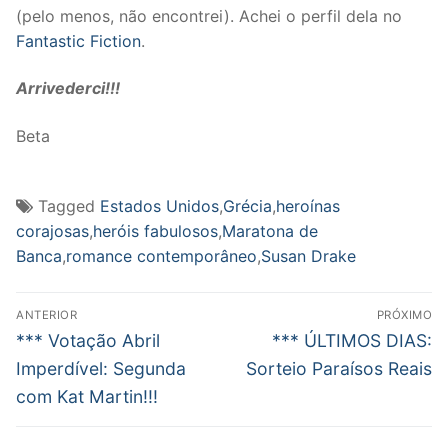
(pelo menos, não encontrei). Achei o perfil dela no
Fantastic Fiction
.
Arrivederci!!!
Beta
Tagged
Estados Unidos
,
Grécia
,
heroínas
corajosas
,
heróis fabulosos
,
Maratona de
Banca
,
romance contemporâneo
,
Susan Drake
Navegação
ANTERIOR
PRÓXIMO
de
Post
Próximo
*** Votação Abril
*** ÚLTIMOS DIAS:
anterior:
post:
Post
Imperdível: Segunda
Sorteio Paraísos Reais
com Kat Martin!!!