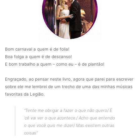
Bom carnaval a quem é de folia!
Boa folga a quem é de descanso!
E bom trabalho a quem – como eu – é de plantão!
Engraçado, ao pensar neste livro, agora que parei para escrever
sobre ele me lembrei de um trecho de uma das minhas músicas
favoritas da Legião.
“Tente me obrigar a fazer o que não quero/
E
‘cê vai ver o que acontece./
Acho que entendo
o que você quis me dizer/
Mas existem outras
coisas”