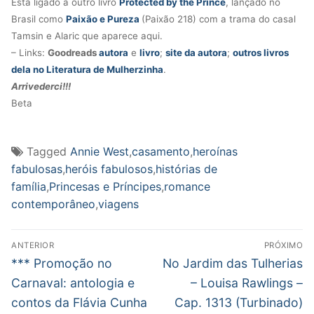
Está ligado a outro livro
Protected by the Prince
, lançado no
Brasil como
Paixão e Pureza
(Paixão 218) com a trama do casal
Tamsin e Alaric que aparece aqui.
– Links:
Goodreads
autora
e
livro
;
site da autora
;
outros livros
dela no Literatura de Mulherzinha
.
Arrivederci!!!
Beta
Tagged
Annie West
,
casamento
,
heroínas
fabulosas
,
heróis fabulosos
,
histórias de
família
,
Princesas e Príncipes
,
romance
contemporâneo
,
viagens
Navegação
ANTERIOR
PRÓXIMO
de
Post
Próximo
*** Promoção no
No Jardim das Tulherias
anterior:
post:
Post
Carnaval: antologia e
– Louisa Rawlings –
contos da Flávia Cunha
Cap. 1313 (Turbinado)