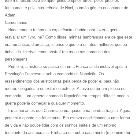
terem o felizes para sempre, pelos próprios erros, pelos próprios
fantasmas e pela interferência de Noel, o irmão gêmeo encantador de
Adam.
Comentários:
– Nada como o tempo e a experiência de vida para fazer a gente
reavaliar um livro, né? Como disse, minhas lembranças era de que este
era romântico, dramático, intenso e que era um dos melhores que eu
tinha lido. Incrível como abstraí tantas outras camadas dos
personagens.
– Primeiro, a história se passa em uma França ainda instável após a
Revolução Francesa e sob o comando de Napoleão. Os
ressentimentos dos aristocratas pela perda de poder e, para não
morrer, obrigados a se exilar no exterior. A raiva de ter um plebeu no
comando – um general chamado Napoleão em tempos difíceis onde a
guerra poderia começar a qualquer momento.
– Eu achei antes que Charmiane era quase uma heroína trágica. Agora,
percebi o quanto ela foi imatura. Ela estava condicionada a uma forma
de vida e não soube lidar com os sonhos inúteis de um retorno
triunfante da aristocracia. Embarca em outro casamento (o primeiro foi