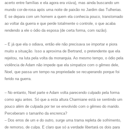
acerto entre famílias e ela agora era viúva), mas ainda buscando um
mundo cor-de-rosa após uma noite de paixão no Jardim das Tulherias.
E se depara com um homem a quem ela conhecia pouco, transtornado
ao voltar da guerra e que perde totalmente o controle, o que acaba
rendendo a ele o ódio da esposa (de certa forma, com razão).
– E já que ela o odiava, então ele não precisava se importar e piora
muito a situação. Isso a aproxima de Bertrand, o pretendente que ela
rejeitou, na luta pela volta da monarquia. Ao mesmo tempo, o ódio pela
violência de Adam não impede que ela simpatize com o gêmeo dele,
Noel, que passa um tempo na propriedade se recuperando porque foi
ferido na guerra.
– No entanto, Noel parte e Adam volta parecendo culpado pela forma
como agiu antes. Só que a esta altura Charmiane está se sentindo um
pouco além de culpada por ter se envolvido com o gêmeo do marido.
Perceberam o tamanho da encrenca?
– Dos erros de um e do outro, surge uma trama repleta de sofrimento,
de remorso, de culpa. E claro que só a verdade libertará os dois para