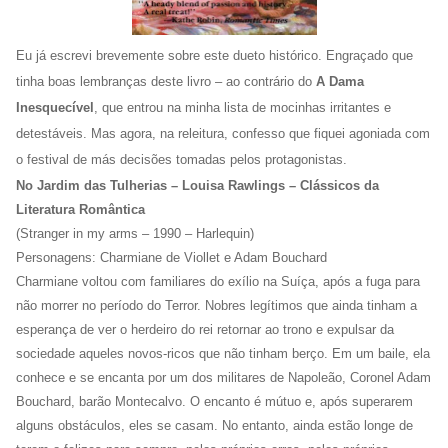
Eu já escrevi brevemente sobre este dueto histórico. Engraçado que
tinha boas lembranças deste livro – ao contrário do
A Dama
Inesquecível
, que entrou na minha lista de mocinhas irritantes e
detestáveis. Mas agora, na releitura, confesso que fiquei agoniada com
o festival de más decisões tomadas pelos protagonistas.
No Jardim das Tulherias – Louisa Rawlings – Clássicos da
Literatura Romântica
(Stranger in my arms – 1990 – Harlequin)
Personagens: Charmiane de Viollet e Adam Bouchard
Charmiane voltou com familiares do exílio na Suíça, após a fuga para
não morrer no período do Terror. Nobres legítimos que ainda tinham a
esperança de ver o herdeiro do rei retornar ao trono e expulsar da
sociedade aqueles novos-ricos que não tinham berço. Em um baile, ela
conhece e se encanta por um dos militares de Napoleão, Coronel Adam
Bouchard, barão Montecalvo. O encanto é mútuo e, após superarem
alguns obstáculos, eles se casam. No entanto, ainda estão longe de