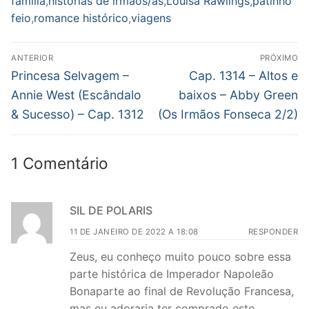
família
,
histórias de irmãos/as
,
Louisa Rawlings
,
patinho
feio
,
romance histórico
,
viagens
Navegação
ANTERIOR
PRÓXIMO
de
Post
Próximo
Princesa Selvagem –
Cap. 1314 – Altos e
anterior:
post:
Post
Annie West (Escândalo
baixos – Abby Green
& Sucesso) – Cap. 1312
(Os Irmãos Fonseca 2/2)
1 Comentário
SIL DE POLARIS
11 DE JANEIRO DE 2022 A 18:08
RESPONDER
Zeus, eu conheço muito pouco sobre essa
parte histórica de Imperador Napoleão
Bonaparte ao final de Revolução Francesa,
mas eu adoraria ter comprado este