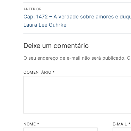
Navegação
ANTERIOR
Post
de
Cap. 1472 – A verdade sobre amores e duq
anterior:
Laura Lee Guhrke
Post
Deixe um comentário
O seu endereço de e-mail não será publicado.
C
COMENTÁRIO
*
NOME
*
E-MAIL
*