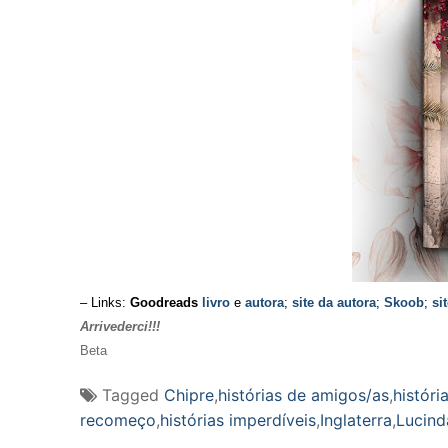
– Links:
Goodreads
livro
e
autora
;
site da autora
;
Skoob
;
si
Arrivederci!!!
Beta
Tagged
Chipre
,
histórias de amigos/as
,
históri
recomeço
,
histórias imperdíveis
,
Inglaterra
,
Lucind