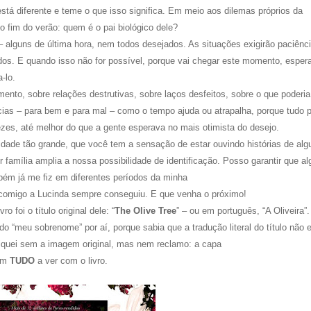
stá diferente e teme o que isso significa. Em meio aos dilemas próprios da
o fim do verão: quem é o pai biológico dele?
alguns de última hora, nem todos desejados. As situações exigirão paciênci
dos. E quando isso não for possível, porque vai chegar este momento, esper
-lo.
ento, sobre relações destrutivas, sobre laços desfeitos, sobre o que poderia
cias – para bem e para mal – como o tempo ajuda ou atrapalha, porque tudo 
es, até melhor do que a gente esperava no mais otimista do desejo.
dade tão grande, que você tem a sensação de estar ouvindo histórias de al
família amplia a nossa possibilidade de identificação. Posso garantir que a
bém já me fiz em diferentes períodos da minha
e comigo a Lucinda sempre conseguiu. E que venha o próximo!
o foi o título original dele: “
The Olive Tree
” – ou em português, “A Oliveira”
 “meu sobrenome” por aí, porque sabia que a tradução literal do título não e
 fiquei sem a imagem original, mas nem reclamo: a capa
tem
TUDO
a ver com o livro.