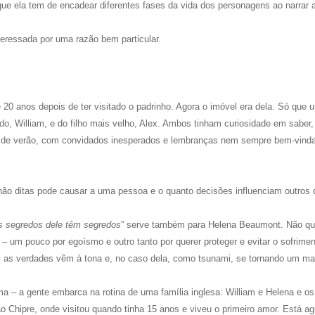
ue ela tem de encadear diferentes fases da vida dos personagens ao narrar 
nteressada por uma razão bem particular.
20 anos depois de ter visitado o padrinho. Agora o imóvel era dela. Só que 
o, William, e do filho mais velho, Alex. Ambos tinham curiosidade em saber
as de verão, com convidados inesperados e lembranças nem sempre bem-vind
ão ditas pode causar a uma pessoa e o quanto decisões influenciam outros d
s segredos dele têm segredos
” serve também para Helena Beaumont. Não qu
 – um pouco por egoísmo e outro tanto por querer proteger e evitar o sofrime
, as verdades vêm à tona e, no caso dela, como tsunami, se tornando um ma
 – a gente embarca na rotina de uma família inglesa: William e Helena e os
o Chipre, onde visitou quando tinha 15 anos e viveu o primeiro amor. Está ag