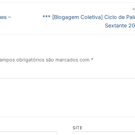
P
Próximo
ues –
*** [Blogagem Coletiva] Ciclo de Pal
post:
Sextante 2
ampos obrigatórios são marcados com
*
SITE