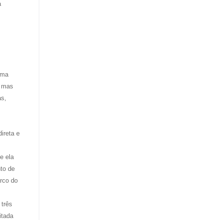
a
uma
, mas
as,
ireta e
e ela
nto de
rco do
 três
itada