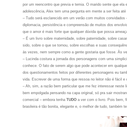
por um reencontro que previa e temia. O marido sente que ela e
adolescência, Alex tem uma pergunta em mente a ser feita até 
– Tudo será esclarecido em um verão com muitos convidados – 
diplomacia, persistência e compreensão de muitos dos envolvi
que o amor é mais forte que qualquer dúvida que possa ameaça
– É um livro sobre maternidade, sobre paternidade, sobre casam
sido, sobre o que se tornou, sobre escolhas e suas consequên
às vezes, nem sempre como a gente gostaria que fosse. Às vez
– Lucinda costura a jornada dos personagens com uma simplici
conhece. O fato de serem algo que pode acontecer em qualquer 
dos questionamentos feitos por diferentes personagens eu tam
vida. Escrever de uma forma que ressoa no leitor não é fácil 
– Ah, sim, a razão bem particular que me fez interessar neste livr
bem empolgada pensando na capa original, só pra sair mostrando
comercial – embora tenha
TUDO
a ver com o livro. Pois bem,
brasileira é tão bonita, elegante e, o melhor de tudo, também 