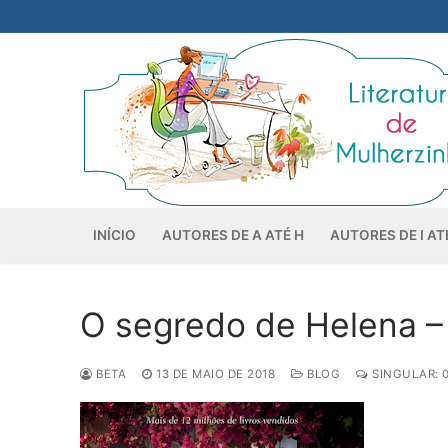
Pular
para
o
conteúdo
INÍCIO
AUTORES DE A ATÉ H
AUTORES DE I AT
O segredo de Helena – 
BETA
13 DE MAIO DE 2018
BLOG
SINGULAR: 