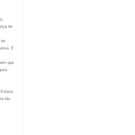
a,
ança de
 ter
passa. E
guém que
lguns
. Estava
ra tão