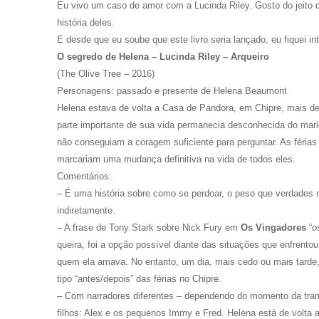
Eu vivo um caso de amor com a Lucinda Riley. Gosto do jeito q
história deles.
E desde que eu soube que este livro seria lançado, eu fiquei i
O segredo de Helena – Lucinda Riley – Arqueiro
(The Olive Tree – 2016)
Personagens: passado e presente de Helena Beaumont
Helena estava de volta a Casa de Pandora, em Chipre, mais de 
parte importante de sua vida permanecia desconhecida do marid
não conseguiam a coragem suficiente para perguntar. As féri
marcariam uma mudança definitiva na vida de todos eles.
Comentários:
– É uma história sobre como se perdoar, o peso que verdades n
indiretamente.
– A frase de Tony Stark sobre Nick Fury em
Os Vingadores
“
o
queira, foi a opção possível diante das situações que enfrentou
quem ela amava. No entanto, um dia, mais cedo ou mais tarde
tipo “antes/depois” das férias no Chipre.
– Com narradores diferentes – dependendo do momento da trama
filhos: Alex e os pequenos Immy e Fred. Helena está de volta a