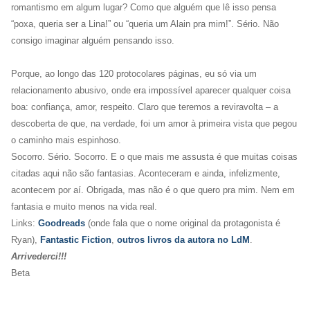
romantismo em algum lugar? Como que alguém que lê isso pensa
“poxa, queria ser a Lina!” ou “queria um Alain pra mim!”. Sério. Não
consigo imaginar alguém pensando isso.
Porque, ao longo das 120 protocolares páginas, eu só via um
relacionamento abusivo, onde era impossível aparecer qualquer coisa
boa: confiança, amor, respeito. Claro que teremos a reviravolta – a
descoberta de que, na verdade, foi um amor à primeira vista que pegou
o caminho mais espinhoso.
Socorro. Sério. Socorro. E o que mais me assusta é que muitas coisas
citadas aqui não são fantasias. Aconteceram e ainda, infelizmente,
acontecem por aí. Obrigada, mas não é o que quero pra mim. Nem em
fantasia e muito menos na vida real.
Links:
Goodreads
(onde fala que o nome original da protagonista é
Ryan),
Fantastic Fiction
,
outros livros da autora no LdM
.
Arrivederci!!!
Beta