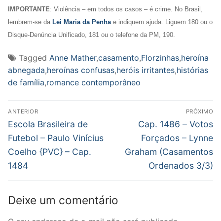
IMPORTANTE
: Violência – em todos os casos – é crime. No Brasil,
lembrem-se da
Lei Maria da Penha
e indiquem ajuda. Liguem 180 ou o
Disque-Denúncia Unificado, 181 ou o telefone da PM, 190.
Tagged
Anne Mather
,
casamento
,
Florzinhas
,
heroína
abnegada
,
heroínas confusas
,
heróis irritantes
,
histórias
de família
,
romance contemporâneo
Navegação
ANTERIOR
PRÓXIMO
de
Post
Próximo
Escola Brasileira de
Cap. 1486 – Votos
anterior:
post:
Post
Futebol – Paulo Vinícius
Forçados – Lynne
Coelho {PVC} – Cap.
Graham (Casamentos
1484
Ordenados 3/3)
Deixe um comentário