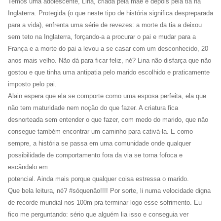
Temos uma adolescente, Lina, criada pela mãe e depois pela tia na
Inglaterra. Protegida (o que neste tipo de história significa despreparada
para a vida), enfrenta uma série de revezes: a morte da tia a deixou
sem teto na Inglaterra, forçando-a a procurar o pai e mudar para a
França e a morte do pai a levou a se casar com um desconhecido, 20
anos mais velho. Não dá para ficar feliz, né? Lina não disfarça que não
gostou e que tinha uma antipatia pelo marido escolhido e praticamente
imposto pelo pai.
Alain espera que ela se comporte como uma esposa perfeita, ela que
não tem maturidade nem noção do que fazer. A criatura fica
desnorteada sem entender o que fazer, com medo do marido, que não
consegue também encontrar um caminho para cativá-la. E como
sempre, a história se passa em uma comunidade onde qualquer
possibilidade de comportamento fora da via se torna fofoca e
escândalo em
potencial. Ainda mais porque qualquer coisa estressa o marido.
Que bela leitura, né? #sóquenão!!!! Por sorte, li numa velocidade digna
de recorde mundial nos 100m pra terminar logo esse sofrimento. Eu
fico me perguntando: sério que alguém lia isso e conseguia ver