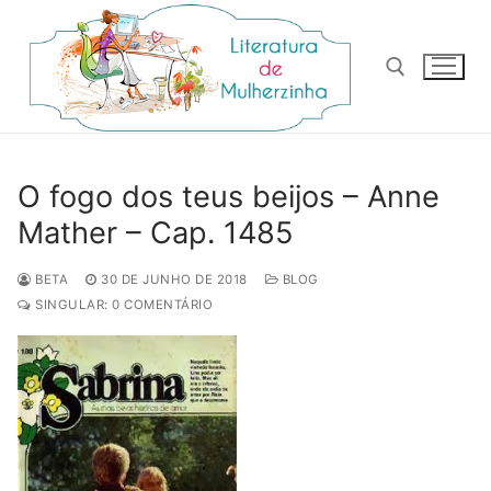
Pular
para
o
conteúdo
Pesquisar por:
O fogo dos teus beijos – Anne
Mather – Cap. 1485
BETA
30 DE JUNHO DE 2018
BLOG
SINGULAR: 0 COMENTÁRIO