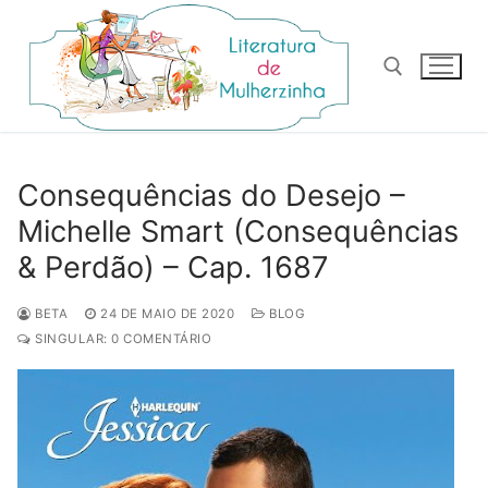
Pular
para
o
conteúdo
Pesquisar por:
Consequências do Desejo –
Michelle Smart (Consequências
& Perdão) – Cap. 1687
BETA
24 DE MAIO DE 2020
BLOG
SINGULAR: 0 COMENTÁRIO