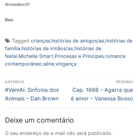
Arrivederci!!
!
Beta
Tagged
crianças
,
histórias de amigos/as
,
histórias de
família
,
histórias de irmãos/as
,
histórias de
Natal
,
Michelle Smart
,
Princesas e Príncipes
,
romance
contemporâneo
,
série
,
vingança
Navegação
ANTERIOR
PRÓXIMO
de
Post
Próximo
#VemAí: Sinfonia dos
Cap. 1688 – Agarra que
anterior:
post:
Post
Animais – Dan Brown
é amor – Vanessa Bosso
Deixe um comentário
O seu endereço de e-mail não será publicado.