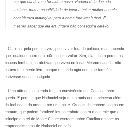
em que ela deveria ter sido a noiva. Poderia tê-la deixado
sozinha, mas a possibilidade de levar a única mulher que ele
considerava inatingível para a cama fora irresistível. E
mesmo saber que ela era virgem não conseguira detê-lo.
– Catalina, pela primeira vez, pode viver fora do palácio, mas sabendo
que, qualquer outro erro, não poderia voltar. Sim, ela tinha a perder as
poucas lembranças afetivas que viveu no local. Mesmo casada, não
estava totalmente livre, porque o marido agia como se também
estivesse sendo castigado.
– Uma atitude inesperada força a convivência que Catalina tanto
queria. E permite que Nathaniel veja muito mais que a princesa além
da fachada e da amante por uma noite. Os dois descobrem pontos em
comum, que podem fortalecê-los no embate contra o controle que o
príncipe e o rei de Monte Cleure exercem sobre Catalina e sobre os
empreendimentos de Nathaniel no país.