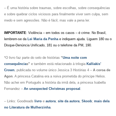
– É uma história sobre traumas, sobre escolhas, sobre consequências
e sobre quebrar ciclos viciosos para finalmente viver sem culpa, sem
medo e sem agressões. Não é fácil, mas vale a pena ler.
IMPORTANTE
: Violência – em todos os casos – é crime. No Brasil,
lembrem-se da
Lei Maria da Penha
e indiquem ajuda. Liguem 180 ou o
Disque-Denúncia Unificado, 181 ou o telefone da PM, 190.
*O livro faz parte do selo de histórias
“
Uma noite com
consequência
s”
e também está relacionado à trilogia
Kalliakis’
Crown
, publicada no volume único Jessica 3 Histórias 4 –
A coroa de
Agon
. A princesa Catalina era a noiva prometida do príncipe Helios.
Não achei em Português a história da irmã dela, a princesa Isabella
Fernandez –
An unexpected Christmas proposal
.
– Links: Goodreads
livro
e
autora
;
site da autora
;
Skoob
;
mais dela
no Literatura de Mulherzinha
.