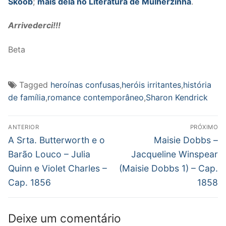
Skoob
;
mais dela no Literatura de Mulherzinha
.
Arrivederci!!!
Beta
Tagged
heroínas confusas
,
heróis irritantes
,
história
de família
,
romance contemporâneo
,
Sharon Kendrick
Navegação
ANTERIOR
PRÓXIMO
de
Post
Próximo
A Srta. Butterworth e o
Maisie Dobbs –
anterior:
post:
Post
Barão Louco – Julia
Jacqueline Winspear
Quinn e Violet Charles –
(Maisie Dobbs 1) – Cap.
Cap. 1856
1858
Deixe um comentário