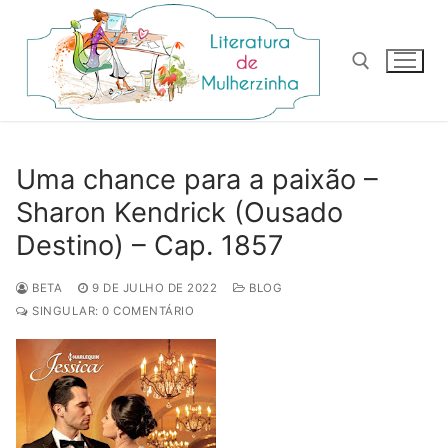
Pular
para
o
conteúdo
Pesquisar por:
Uma chance para a paixão –
Sharon Kendrick (Ousado
Destino) – Cap. 1857
BETA
9 DE JULHO DE 2022
BLOG
SINGULAR: 0 COMENTÁRIO