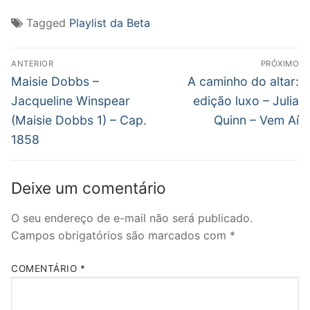
Tagged
Playlist da Beta
Navegação
ANTERIOR
PRÓXIMO
de
Post
Próximo
Maisie Dobbs –
A caminho do altar:
anterior:
post:
Post
Jacqueline Winspear
edição luxo – Julia
(Maisie Dobbs 1) – Cap.
Quinn – Vem Aí
1858
Deixe um comentário
O seu endereço de e-mail não será publicado.
Campos obrigatórios são marcados com
*
COMENTÁRIO
*