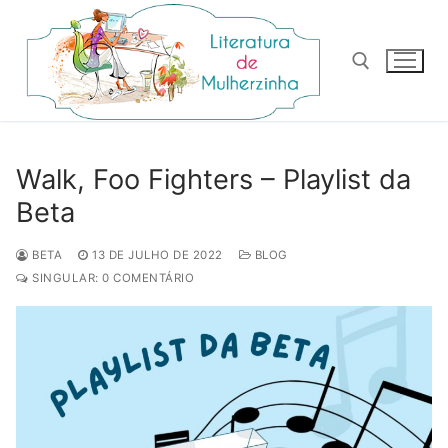
Pular
para
o
conteúdo
Pesquisar por:
Walk, Foo Fighters – Playlist da
Beta
BETA
13 DE JULHO DE 2022
BLOG
SINGULAR: 0 COMENTÁRIO