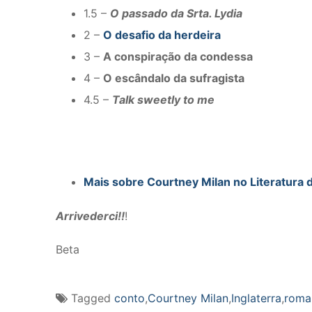
1.5 –
O passado da Srta. Lydia
2 –
O desafio da herdeira
3 –
A conspiração da condessa
4 –
O escândalo da sufragista
4.5 –
Talk sweetly to me
Mais sobre Courtney Milan no Literatura 
Arrivederci!!
!
Beta
Tagged
conto
,
Courtney Milan
,
Inglaterra
,
roma