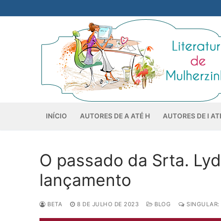
Pular
para
o
conteúdo
INÍCIO
AUTORES DE A ATÉ H
AUTORES DE I AT
O passado da Srta. Lyd
lançamento
BETA
8 DE JULHO DE 2023
BLOG
SINGULAR: