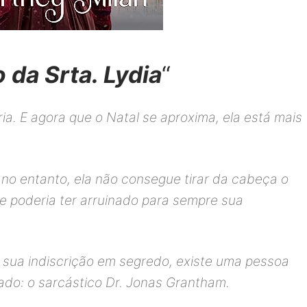
 da Srta. Lydia
“
ia. E agora que o Natal se aproxima, ela está mais
no entanto, ela não consegue tirar da cabeça o
e poderia ter arruinado para sempre sua
sua indiscrição em segredo, existe uma pessoa
do: o sarcástico Dr. Jonas Grantham.