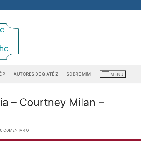
É P
AUTORES DE Q ATÉ Z
SOBRE MIM
MENU
ia – Courtney Milan –
 0 COMENTÁRIO