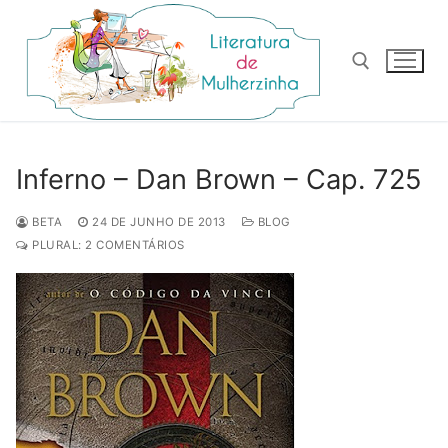
Pular
para
o
conteúdo
Pesquisar por:
Inferno – Dan Brown – Cap. 725
BETA
24 DE JUNHO DE 2013
BLOG
PLURAL: 2 COMENTÁRIOS