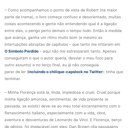
– Como acompanhamos o ponto de vista de Robert (na maior
parte da trama), o livro começa confuso e desorientado, muitas
coisas acontecendo e gente não entendendo qual é a ligação
entre elas, o perigo perto demais o tempo todo. Então à medida
que avança, ganha um ritmo muito bom (e mesmo as
interrupções abruptas de capítulos – que tanto me irritaram em
O Símbolo Perdido
– aqui não me estressaram tanto. Apenas
conseguiram o que o autor queria, desviar o meu foco para
outro assunto) e no terço final, eu já não conseguia
parar de ler (
incluindo o chilique-capslock no Twitter
): tinha que
terminar.
– Minha Florença está lá, linda, impiedosa e cruel. Cruel porque
minha ligação amorosa, sentimental, de vida presente (e
passada, se existir) deve-se ao meu total encantamento com o
Renascimento italiano, especialmente com a vida, obra,
aventura e desventuras de Leonardo da Vinci. E Florença, berço
de gênios, foi implacável com eles: Dan Brown cita passagens