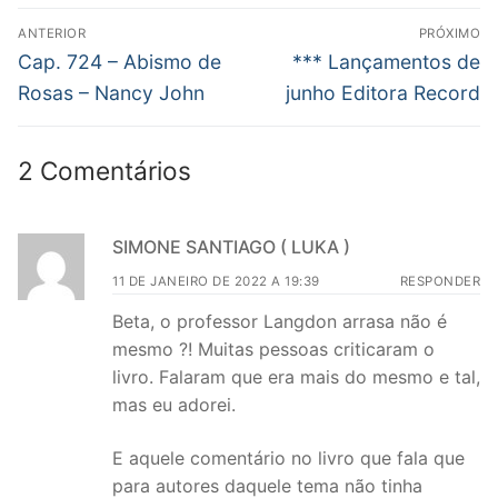
Navegação
ANTERIOR
PRÓXIMO
de
Post
Próximo
Cap. 724 – Abismo de
*** Lançamentos de
anterior:
post:
Post
Rosas – Nancy John
junho Editora Record
2 Comentários
SIMONE SANTIAGO ( LUKA )
11 DE JANEIRO DE 2022 A 19:39
RESPONDER
Beta, o professor Langdon arrasa não é
mesmo ?! Muitas pessoas criticaram o
livro. Falaram que era mais do mesmo e tal,
mas eu adorei.
E aquele comentário no livro que fala que
para autores daquele tema não tinha