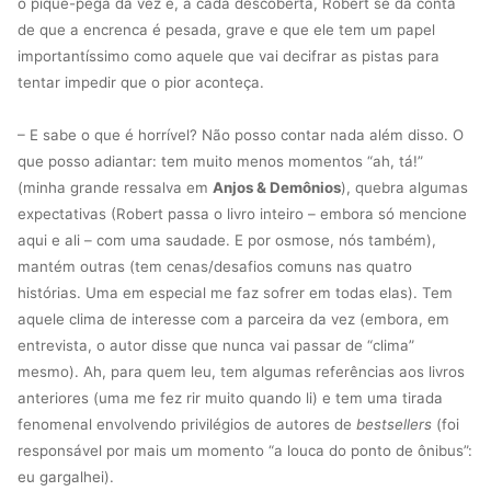
o pique-pega da vez e, a cada descoberta, Robert se dá conta
de que a encrenca é pesada, grave e que ele tem um papel
importantíssimo como aquele que vai decifrar as pistas para
tentar impedir que o pior aconteça.
– E sabe o que é horrível? Não posso contar nada além disso. O
que posso adiantar: tem muito menos momentos “ah, tá!”
(minha grande ressalva em
Anjos & Demônios
), quebra algumas
expectativas (Robert passa o livro inteiro – embora só mencione
aqui e ali – com uma saudade. E por osmose, nós também),
mantém outras (tem cenas/desafios comuns nas quatro
histórias. Uma em especial me faz sofrer em todas elas). Tem
aquele clima de interesse com a parceira da vez (embora, em
entrevista, o autor disse que nunca vai passar de “clima”
mesmo). Ah, para quem leu, tem algumas referências aos livros
anteriores (uma me fez rir muito quando li) e tem uma tirada
fenomenal envolvendo privilégios de autores de
bestsellers
(foi
responsável por mais um momento “a louca do ponto de ônibus”:
eu gargalhei).