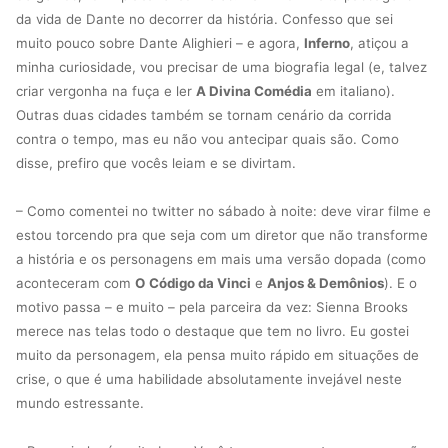
da vida de Dante no decorrer da história. Confesso que sei
muito pouco sobre Dante Alighieri – e agora,
Inferno
, atiçou a
minha curiosidade, vou precisar de uma biografia legal (e, talvez
criar vergonha na fuça e ler
A Divina Comédia
em italiano).
Outras duas cidades também se tornam cenário da corrida
contra o tempo, mas eu não vou antecipar quais são. Como
disse, prefiro que vocês leiam e se divirtam.
– Como comentei no twitter no sábado à noite: deve virar filme e
estou torcendo pra que seja com um diretor que não transforme
a história e os personagens em mais uma versão dopada (como
aconteceram com
O
Código da Vinci
e
Anjos & Demônios
). E o
motivo passa – e muito – pela parceira da vez: Sienna Brooks
merece nas telas todo o destaque que tem no livro. Eu gostei
muito da personagem, ela pensa muito rápido em situações de
crise, o que é uma habilidade absolutamente invejável neste
mundo estressante.