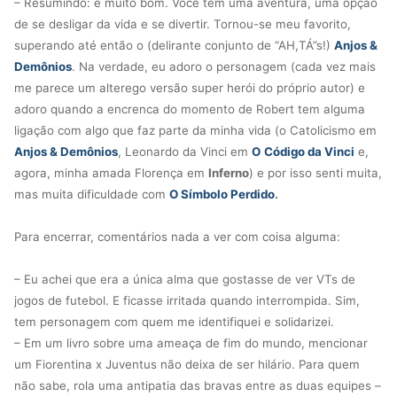
– Resumindo: é muito bom. Você tem uma aventura, uma opção
de se desligar da vida e se divertir. Tornou-se meu favorito,
superando até então o (delirante conjunto de “AH,TÁ”s!)
Anjos &
Demônios
. Na verdade, eu adoro o personagem (cada vez mais
me parece um alterego versão super herói do próprio autor) e
adoro quando a encrenca do momento de Robert tem alguma
ligação com algo que faz parte da minha vida (o Catolicismo em
Anjos & Demônios
, Leonardo da Vinci em
O
Código da Vinci
e,
agora, minha amada Florença em
Inferno
) e por isso senti muita,
mas muita dificuldade com
O Símbolo Perdido
.
Para encerrar, comentários nada a ver com coisa alguma:
– Eu achei que era a única alma que gostasse de ver VTs de
jogos de futebol. E ficasse irritada quando interrompida. Sim,
tem personagem com quem me identifiquei e solidarizei.
– Em um livro sobre uma ameaça de fim do mundo, mencionar
um Fiorentina x Juventus não deixa de ser hilário. Para quem
não sabe, rola uma antipatia das bravas entre as duas equipes –