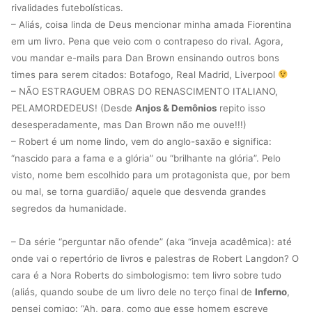
rivalidades futebolísticas.
– Aliás, coisa linda de Deus mencionar minha amada Fiorentina
em um livro. Pena que veio com o contrapeso do rival. Agora,
vou mandar e-mails para Dan Brown ensinando outros bons
times para serem citados: Botafogo, Real Madrid, Liverpool
– NÃO ESTRAGUEM OBRAS DO RENASCIMENTO ITALIANO,
PELAMORDEDEUS! (Desde
Anjos & Demônios
repito isso
desesperadamente, mas Dan Brown não me ouve!!!)
– Robert é um nome lindo, vem do anglo-saxão e significa:
“nascido para a fama e a glória” ou “brilhante na glória”. Pelo
visto, nome bem escolhido para um protagonista que, por bem
ou mal, se torna guardião/ aquele que desvenda grandes
segredos da humanidade.
– Da série “perguntar não ofende” (aka “inveja acadêmica): até
onde vai o repertório de livros e palestras de Robert Langdon? O
cara é a Nora Roberts do simbologismo: tem livro sobre tudo
(aliás, quando soube de um livro dele no terço final de
Inferno
,
pensei comigo: “Ah, para, como que esse homem escreve