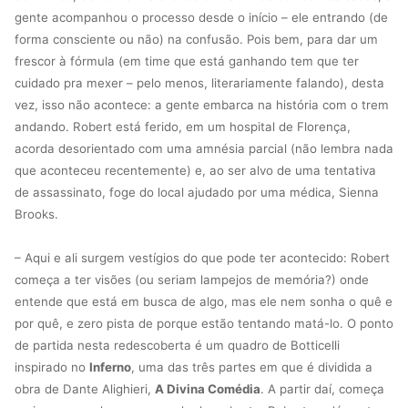
gente acompanhou o processo desde o início – ele entrando (de
forma consciente ou não) na confusão. Pois bem, para dar um
frescor à fórmula (em time que está ganhando tem que ter
cuidado pra mexer – pelo menos, literariamente falando), desta
vez, isso não acontece: a gente embarca na história com o trem
andando. Robert está ferido, em um hospital de Florença,
acorda desorientado com uma amnésia parcial (não lembra nada
que aconteceu recentemente) e, ao ser alvo de uma tentativa
de assassinato, foge do local ajudado por uma médica, Sienna
Brooks.
– Aqui e ali surgem vestígios do que pode ter acontecido: Robert
começa a ter visões (ou seriam lampejos de memória?) onde
entende que está em busca de algo, mas ele nem sonha o quê e
por quê, e zero pista de porque estão tentando matá-lo. O ponto
de partida nesta redescoberta é um quadro de Botticelli
inspirado no
Inferno
, uma das três partes em que é dividida a
obra de Dante Alighieri,
A Divina Comédia
. A partir daí, começa