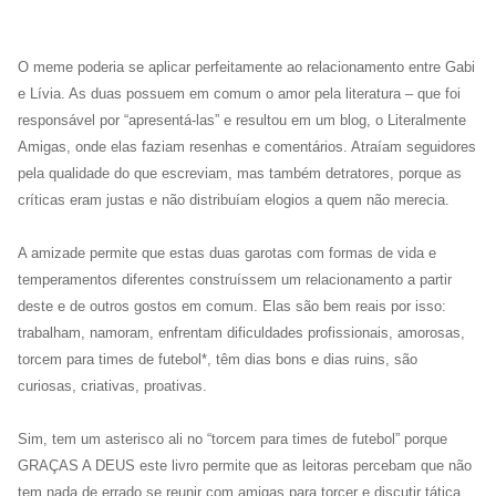
O meme poderia se aplicar perfeitamente ao relacionamento entre Gabi
e Lívia. As duas possuem em comum o amor pela literatura – que foi
responsável por “apresentá-las” e resultou em um blog, o Literalmente
Amigas, onde elas faziam resenhas e comentários. Atraíam seguidores
pela qualidade do que escreviam, mas também detratores, porque as
críticas eram justas e não distribuíam elogios a quem não merecia.
A amizade permite que estas duas garotas com formas de vida e
temperamentos diferentes construíssem um relacionamento a partir
deste e de outros gostos em comum. Elas são bem reais por isso:
trabalham, namoram, enfrentam dificuldades profissionais, amorosas,
torcem para times de futebol*, têm dias bons e dias ruins, são
curiosas, criativas, proativas.
Sim, tem um asterisco ali no “torcem para times de futebol” porque
GRAÇAS A DEUS este livro permite que as leitoras percebam que não
tem nada de errado se reunir com amigas para torcer e discutir tática.