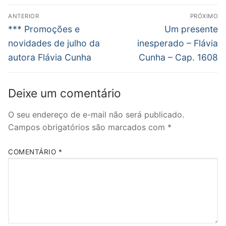
Navegação
ANTERIOR
PRÓXIMO
de
Post
Próximo
*** Promoções e
Um presente
anterior:
post:
Post
novidades de julho da
inesperado – Flávia
autora Flávia Cunha
Cunha – Cap. 1608
Deixe um comentário
O seu endereço de e-mail não será publicado.
Campos obrigatórios são marcados com
*
COMENTÁRIO
*