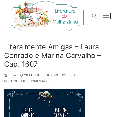
Pular
para
o
conteúdo
Pesquisar por:
Literalmente Amigas – Laura
Conrado e Marina Carvalho –
Cap. 1607
BETA
20 DE JULHO DE 2019
BLOG
SINGULAR: 0 COMENTÁRIO