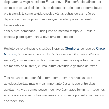
disputarem a vaga na editora Espaçonave. Elas serão desafiadas ao
terem que tomar decisões diante do que gostariam de ter como futuro
profissional. E como a vida envolve várias outras coisas, vão se
deparar com as próprias inseguranças, aquilo que as faz sentir
fracassadas e
com outras demandas. “Tudo junto ao mesmo tempo já” – atire a
primeira pedra quem nunca teve uma fase dessas.
Repleto de referências e citações literárias (
Senhora
, ao lado de
Cinco
Minutos
,
é meu livro favorito dos “clássicos de leitura obrigatória na
escola”), com momentos das comédias românticas que tanto amo e
até mesmo de mistério, é uma leitura divertida e gostosa de fazer.
Tem romance, tem comédia, tem drama, tem reviravoltas, tem
autodescobertas, mas o mais importante é a amizade entre duas
garotas. Na vida vemos pouco incentivo à amizade feminina – tudo nos
ensina a encarar as outras meninas como rivais – portanto precisamos
enaltecer isso.