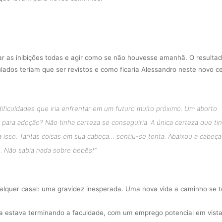
orar as inibições todas e agir como se não houvesse amanhã. O resultad
lados teriam que ser revistos e como ficaria Alessandro neste novo c
ficuldades que iria enfrentar em um futuro muito próximo. Um aborto
 para adoção? Não tinha certeza se conseguiria. A única certeza que ti
 a isso. Tantas coisas em sua cabeça… sentiu-se tonta. Abaixou a cabeça
o. Não sabia nada sobre bebês!
”
lquer casal: uma gravidez inesperada. Uma nova vida a caminho se t
issa estava terminando a faculdade, com um emprego potencial em vist