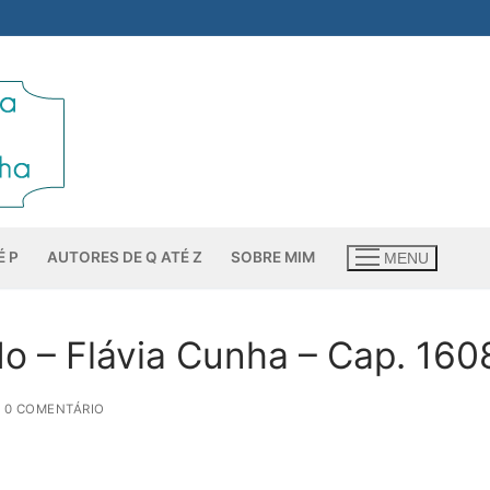
É P
AUTORES DE Q ATÉ Z
SOBRE MIM
MENU
o – Flávia Cunha – Cap. 160
 0 COMENTÁRIO