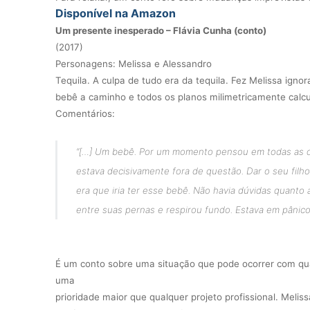
Disponível na Amazon
Um presente inesperado – Flávia Cunha (conto)
(2017)
Personagens: Melissa e Alessandro
Tequila. A culpa de tudo era da tequila. Fez Melissa ign
bebê a caminho e todos os planos milimetricamente calcu
Comentários:
“[…] Um bebê. Por um momento pensou em todas as di
estava decisivamente fora de questão. Dar o seu filho
era que iria ter esse bebê. Não havia dúvidas quanto
entre suas pernas e respirou fundo. Estava em pânic
É um conto sobre uma situação que pode ocorrer com qua
uma
prioridade maior que qualquer projeto profissional. Mel