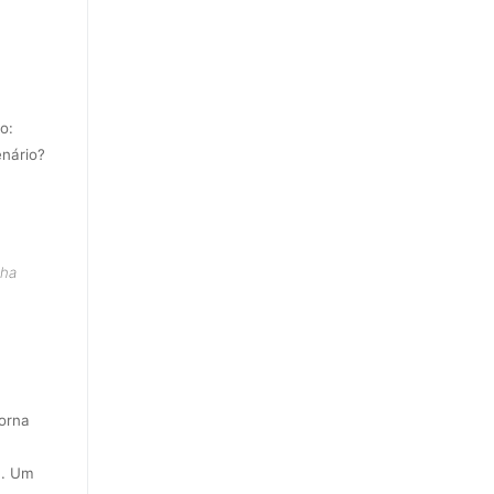
o:
enário?
nha
orna
a. Um