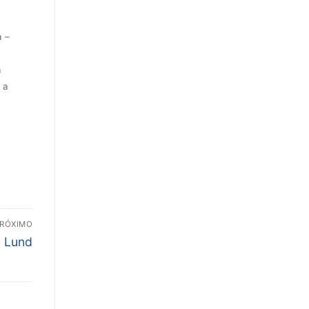
a –
a
 a
RÓXIMO
n Lund