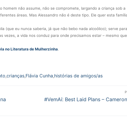
, o homem não assume, não se compromete, largando a criança sob a
erentes áreas. Mas Alessandro não é deste tipo. Ele quer esta famíli
uila (que eu nunca saberia, já que não bebo nada alcoólico); serve par
tas vezes, a vida nos conduz para onde precisamos estar – mesmo que
la no Literatura de Mulherzinha
.
nto
,
crianças
,
Flávia Cunha
,
histórias de amigos/as
P
Próximo
ina
#VemAí: Best Laid Plans – Camero
post: