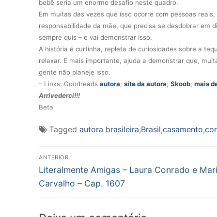
bebê seria um enorme desafio neste quadro.
Em muitas das vezes que isso ocorre com pessoas reais
responsabilidade da mãe, que precisa se desdobrar em dif
sempre quis – e vai demonstrar isso.
A história é curtinha, repleta de curiosidades sobre a teq
relaxar. E mais importante, ajuda a demonstrar que, mui
gente não planeje isso.
– Links: Goodreads
autora
;
site da autora
;
Skoob
;
mais de
Arrivederci!!!
Beta
Tagged
autora brasileira
,
Brasil
,
casamento
,
co
Navegação
ANTERIOR
Post
de
Literalmente Amigas – Laura Conrado e Mar
anterior:
Carvalho – Cap. 1607
Post