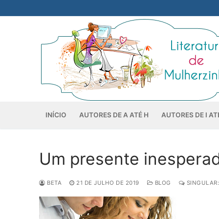
Pular
para
o
conteúdo
INÍCIO
AUTORES DE A ATÉ H
AUTORES DE I AT
Um presente inesperad
BETA
21 DE JULHO DE 2019
BLOG
SINGULAR: