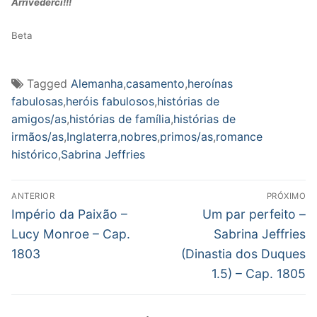
Arrivederci!!!
Beta
Tagged
Alemanha
,
casamento
,
heroínas
fabulosas
,
heróis fabulosos
,
histórias de
amigos/as
,
histórias de família
,
histórias de
irmãos/as
,
Inglaterra
,
nobres
,
primos/as
,
romance
histórico
,
Sabrina Jeffries
Navegação
ANTERIOR
PRÓXIMO
de
Post
Próximo
Império da Paixão –
Um par perfeito –
anterior:
post:
Post
Lucy Monroe – Cap.
Sabrina Jeffries
1803
(Dinastia dos Duques
1.5) – Cap. 1805