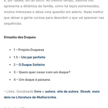
e, por tabela, um ao outro. Ao mesmo tempo, Sabrina nos
apresenta a dinâmica da família, como há laços estremecidos,
mostra interesses e deixa uma questão em aberto. Nada melhor
que deixar a gente curiosa para descobrir o que vai aparecer nas
sequências.
Dinastia dos Duques
1 – Projeto Duquesa
1.5 –
Um par perfeito
2 –
O Duque Solteiro
3 – Quem quer casar com um duque?
4 – Um duque à paisana
– Links: Goodreads
livro
e
autora
;
site da autora
;
Skoob
;
mais
dela no Literatura de Mulherzinha
.