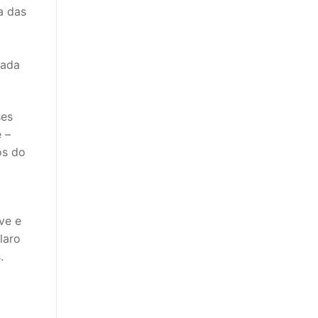
a das
mada
ses
 –
os do
ve e
laro
.