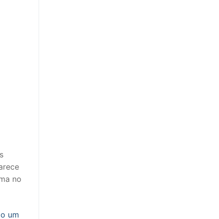
s
arece
uma no
mo um