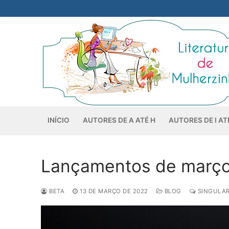
Pular
para
o
conteúdo
INÍCIO
AUTORES DE A ATÉ H
AUTORES DE I AT
Lançamentos de março 
BETA
13 DE MARÇO DE 2022
BLOG
SINGULAR