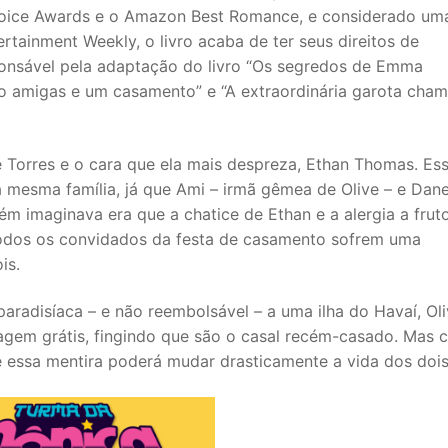
hoice Awards e o Amazon Best Romance, e considerado um
rtainment Weekly, o livro acaba de ter seus direitos de
onsável pela adaptação do livro “Os segredos de Emma
tro amigas e um casamento” e “A extraordinária garota cha
Torres e o cara que ela mais despreza, Ethan Thomas. Es
a mesma família, já que Ami – irmã gêmea de Olive – e Dane
m imaginava era que a chatice de Ethan e a alergia a frut
l todos os convidados da festa de casamento sofrem uma
is.
aradisíaca – e não reembolsável – a uma ilha do Havaí, Oli
agem grátis, fingindo que são o casal recém-casado. Mas c
e essa mentira poderá mudar drasticamente a vida dos dois