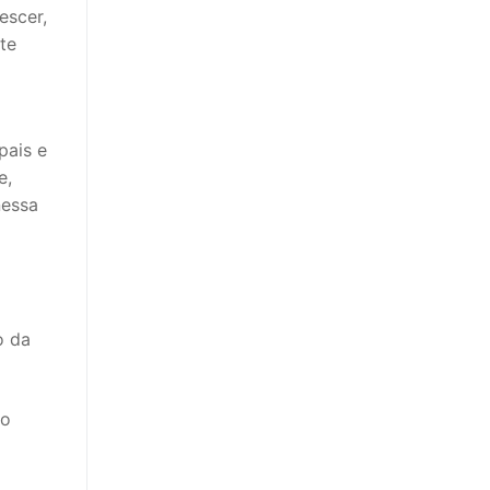
escer,
nte
pais e
e,
nessa
o da
do