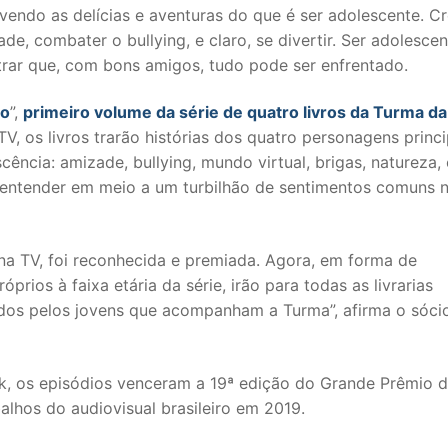
endo as delícias e aventuras do que é ser adolescente. Cr
ade, combater o bullying, e claro, se divertir. Ser adolesce
strar que, com bons amigos, tudo pode ser enfrentado.
go
”,
primeiro volume da série de quatro livros da Turma da
V, os livros trarão histórias dos quatro personagens princi
ncia: amizade, bullying, mundo virtual, brigas, natureza, 
e entender em meio a um turbilhão de sentimentos comuns 
a TV, foi reconhecida e premiada. Agora, em forma de
rios à faixa etária da série, irão para todas as livrarias
onados pelos jovens que acompanham a Turma”, afirma o sóci
k, os episódios venceram a 19ª edição do Grande Prêmio 
alhos do audiovisual brasileiro em 2019.