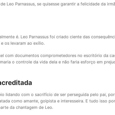
de Leo Parnassus, se quisesse garantir a felicidade da irm
lmente é. Leo Parnassus foi criado ciente das consequênc
e os levaram ao exílio.
gel com documentos comprometedores no escritório da cas
aria o controle da vida dela e não faria esforço em prejud
acreditada
io lidando com o sacrifício de ser perseguida pelo pai, por
tada como amante, golpista e interesseira. E tudo isso po
 parte da chantagem de Leo.