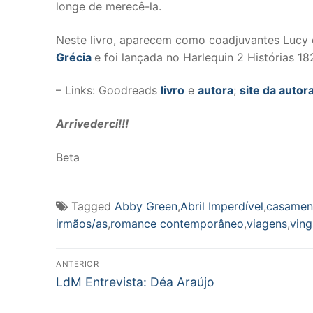
longe de merecê-la.
Neste livro, aparecem como coadjuvantes Lucy e
Grécia
e foi lançada no Harlequin 2 Histórias 18
– Links: Goodreads
livro
e
autora
;
site da autor
Arrivederci!!!
Beta
Tagged
Abby Green
,
Abril Imperdível
,
casamen
irmãos/as
,
romance contemporâneo
,
viagens
,
vin
Navegação
ANTERIOR
Post
de
LdM Entrevista: Déa Araújo
anterior: