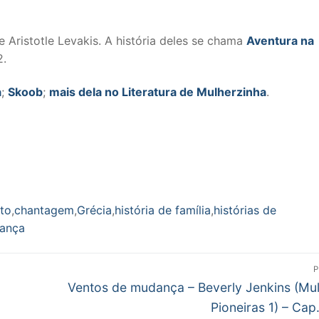
 Aristotle Levakis. A história deles se chama
Aventura na
2.
a
;
Skoob
;
mais dela no Literatura de Mulherzinha
.
to
,
chantagem
,
Grécia
,
história de família
,
histórias de
gança
P
Próximo
Ventos de mudança – Beverly Jenkins (Mu
post:
Pioneiras 1) – Cap