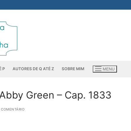
É P
AUTORES DE Q ATÉ Z
SOBRE MIM
MENU
 Abby Green – Cap. 1833
0 COMENTÁRIO