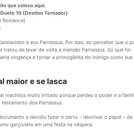
ito que coloco aqui.
 Dueto 16 (Destino Tentador)
rn Romance)
s
assianides e aos Parnassus. Por isso, ao perceber que o p
 tratou de levar de volta à mansão Parnassus. Só que foi
queria vingança e tornar a primogênita do inimigo como sua
l maior e se lasca
ai machista muito irritado porque perdeu o poder e a famíl
 o testamento dos Parnassus.
o documento e decidiu fazer o certo – devolver o papel – da
como garçonete em uma festa na véspera.