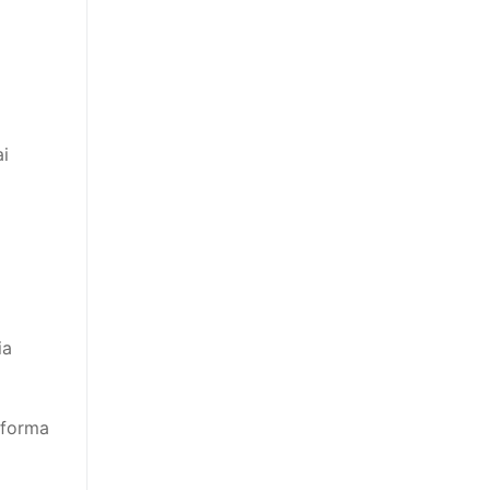
ai
ia
 forma