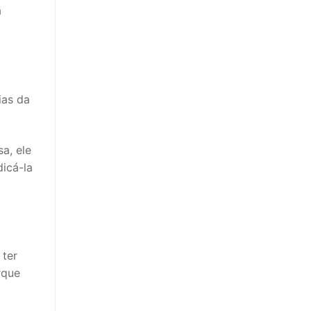
ã
ias da
a, ele
icá-la
 ter
rque