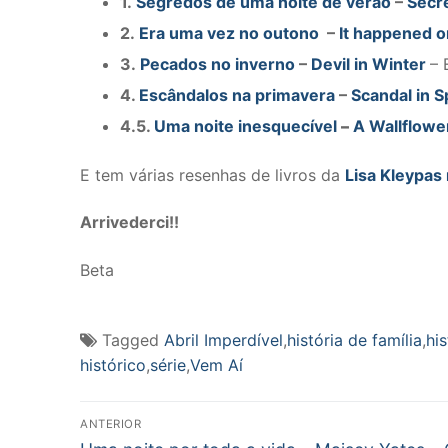
1.
Segredos de uma noite de verão
–
Secr
2.
Era uma vez no outono
–
It happened 
3.
Pecados no inverno
–
Devil in Winter
– 
4.
Escândalos na primavera
–
Scandal in S
4.5.
Uma noite inesquecível
–
A Wallflowe
E tem várias resenhas de livros da
Lisa Kleypas
Arrivederci!!
Beta
Tagged
Abril Imperdível
,
história de família
,
hi
histórico
,
série
,
Vem Aí
Navegação
ANTERIOR
Post