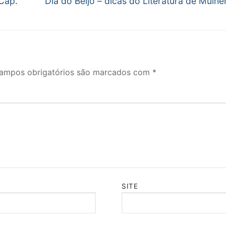
 Cap.
Dia do Beijo – dicas do Literatura de Mulhe
post:
ampos obrigatórios são marcados com
*
SITE