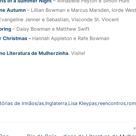
ets of a Summer Night
– Annabelle Peyton e Simon Hunt
one Autumn
– Lillian Bowman e Marcus Marsden, lorde Westc
Evangeline Jenner e Sebastian, Visconde St. Vincent
pring
– Daisy Bowman e Matthew Swift
r Christmas
–
Hannah Appleton e Rafe Bowman
 no Literatura de Mulherzinha
. Visite!
stórias de irmãos/as
,
Inglaterra
,
Lisa Kleypas
,
reencontros
,
rom
P
Próximo