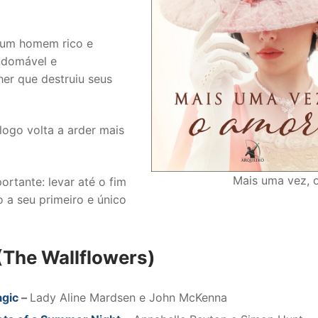
 um homem rico e
indomável e
her que destruiu seus
logo volta a arder mais
Mais uma vez, 
rtante: levar até o fim
 a seu primeiro e único
(The Wallflowers)
agic
–
Lady Aline Mardsen e John McKenna