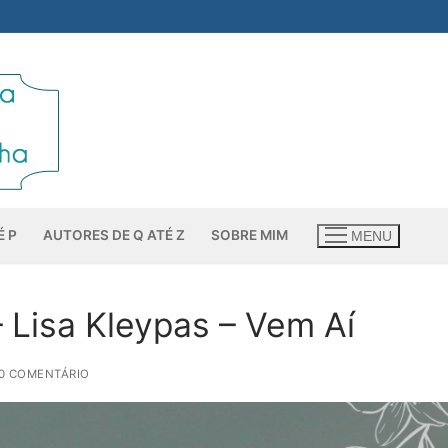
É P
AUTORES DE Q ATÉ Z
SOBRE MIM
MENU
 Lisa Kleypas – Vem Aí
0 COMENTÁRIO