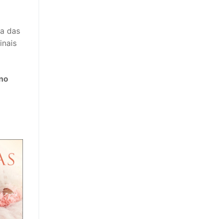
ia das
inais
no