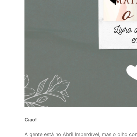
Ciao!
A gente está no Abril Imperdível, mas o olho c