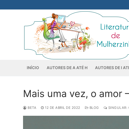
Pular
para
o
conteúdo
INÍCIO
AUTORES DE A ATÉ H
AUTORES DE I AT
Mais uma vez, o amor –
BETA
12 DE ABRIL DE 2022
BLOG
SINGULAR: 