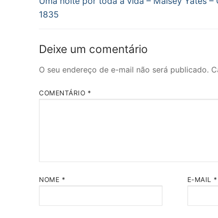
de
Uma noite por toda a vida – Maisey Yates –
anterior:
1835
Post
Deixe um comentário
O seu endereço de e-mail não será publicado.
C
COMENTÁRIO
*
NOME
*
E-MAIL
*