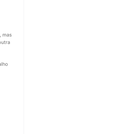
a, mas
outra
alho