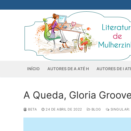
Pular
para
o
conteúdo
INÍCIO
AUTORES DE A ATÉ H
AUTORES DE I AT
A Queda, Gloria Groove 
BETA
24 DE ABRIL DE 2022
BLOG
SINGULAR: