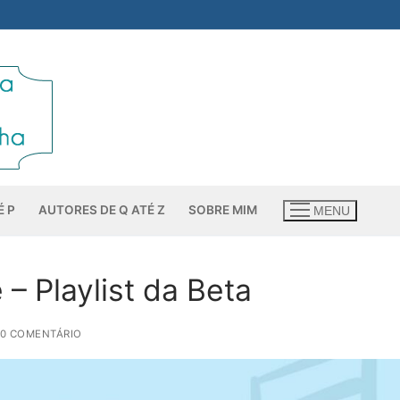
É P
AUTORES DE Q ATÉ Z
SOBRE MIM
MENU
– Playlist da Beta
 0 COMENTÁRIO