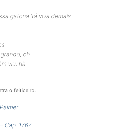
ssa gatona ‘tá viva demais
os
ngrando, oh
ém viu, hã
ra o feiticeiro.
 Palmer
– Cap. 1767