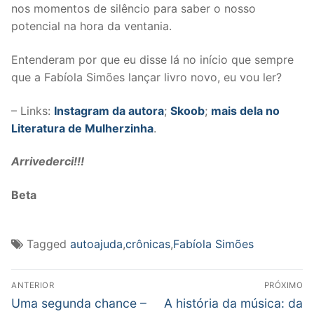
nos momentos de silêncio para saber o nosso
potencial na hora da ventania.
Entenderam por que eu disse lá no início que sempre
que a Fabíola Simões lançar livro novo, eu vou ler?
– Links:
Instagram da autora
;
Skoob
;
mais dela no
Literatura de Mulherzinha
.
Arrivederci!!!
Beta
Tagged
autoajuda
,
crônicas
,
Fabíola Simões
Navegação
ANTERIOR
PRÓXIMO
de
Post
Próximo
Uma segunda chance –
A história da música: da