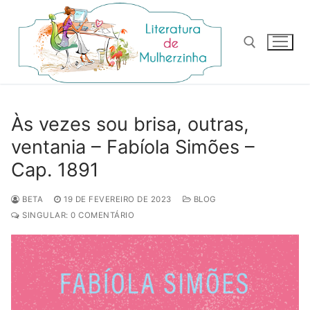
Pular
para
o
conteúdo
Pesquisar por:
Às vezes sou brisa, outras,
ventania – Fabíola Simões –
Cap. 1891
BETA
19 DE FEVEREIRO DE 2023
BLOG
SINGULAR: 0 COMENTÁRIO