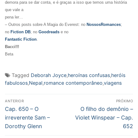
demora para se dar conta, e é graças a isso que temos uma história
que vale a
pena ler…
– Outros posts sobre A Magia do Everest: no
NossosRomances
;
no
Fiction DB
; no
Goodreads
e no
Fantastic Fiction
.
Bacci!!!
Beta
Tagged
Deborah Joyce
,
heroínas confusas
,
heróis
fabulosos
,
Nepal
,
romance contemporâneo
,
viagens
Navegação
ANTERIOR
PRÓXIMO
de
Post
Próximo
Cap. 650 – O
O filho do demônio –
anterior:
post:
Post
irreverente Sam –
Violet Winspear – Cap.
Dorothy Glenn
652