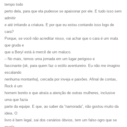
tempo todo
perto dela, para que ela pudesse se apaixonar por ele. E tudo isso sem
admitir
e até irritando a criatura. E por que eu estou contando isso logo de
cara?
Porque, se você não acreditar nisso, vai achar que o cara é um mala
que gruda e
que a Beryl está à mercê de um maluco.
– No mais, temos uma jornada em um lugar perigoso e
fascinante (ok, para quem faz o estilo aventureiro. Eu não me imagino
escalando
nenhuma montanha), cercada por inveja e paixões. Afinal de contas,
Rock é um
homem bonito e que atraía a atenção de outras mulheres, inclusive
uma que fazia
parte da equipe. E que, ao saber da “namorada”, não gostou muito da
ideia. O
livro é bem legal, sai dos cenários óbvios, tem um falso ogro que se
revela