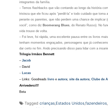
integrantes da família.
– Temos flashbacks que vão contando ao longo da história com
tristeza que ele ficou após “perdê-la” e todo cuidado que toma 
perante os parentes, que não perdem uma chance de implicar (e 
você”, como diz
Boomerang Blues
, do Renato Russo). No fund
vida trouxe de volta.
– Foi leve, foi rápida, uma excelente pausa entre os livros ma
tenham momentos engraçados, personagens que já conhecemos 
dar certo no fim. Ando precisando disso para lidar com a insani
Trilogia Irmãos Bennett
–
Jacob
– David
–
Lucas
– Links: Goodreads
livro
e
autora
;
site da autora
;
Clube de A
Arrivederci!!!
Beta
Tagged
crianças
,
Estados Unidos
,
fazendeiros
,