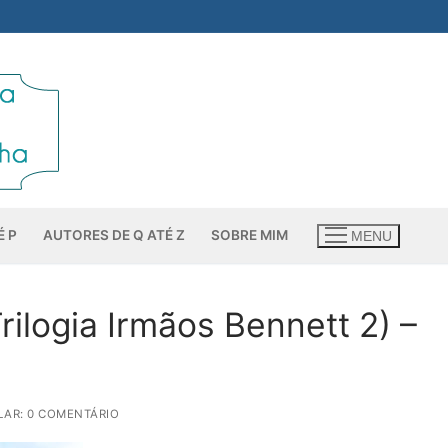
É P
AUTORES DE Q ATÉ Z
SOBRE MIM
MENU
rilogia Irmãos Bennett 2) –
AR: 0 COMENTÁRIO