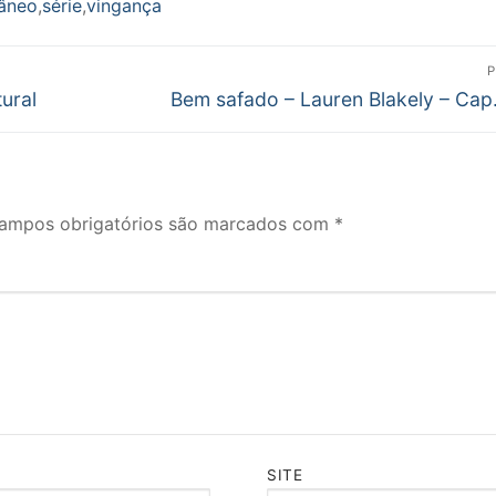
âneo
,
série
,
vingança
P
Próximo
ural
Bem safado – Lauren Blakely – Cap
post:
ampos obrigatórios são marcados com
*
SITE