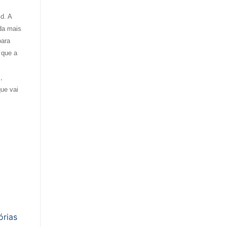
d. A
nda mais
para
 que a
,
ue vai
órias