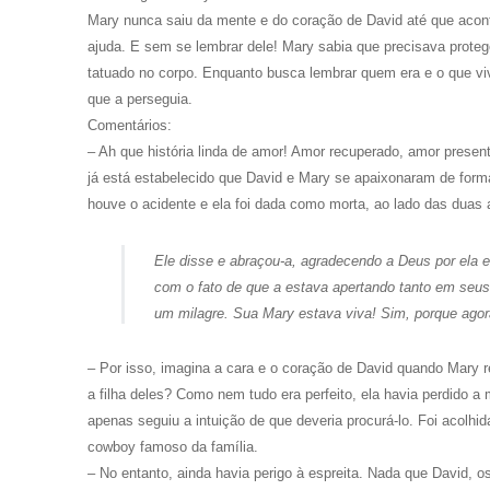
Mary nunca saiu da mente e do coração de David até que acon
ajuda. E sem se lembrar dele! Mary sabia que precisava protege
tatuado no corpo. Enquanto busca lembrar quem era e o que vi
que a perseguia.
Comentários:
– Ah que história linda de amor! Amor recuperado, amor present
já está estabelecido que David e Mary se apaixonaram de forma
houve o acidente e ela foi dada como morta, ao lado das duas
Ele disse e abraçou-a, agradecendo a Deus por ela es
com o fato de que a estava apertando tanto em seus
um milagre. Sua Mary estava viva! Sim, porque agora
– Por isso, imagina a cara e o coração de David quando Mary res
a filha deles? Como nem tudo era perfeito, ela havia perdido
apenas seguiu a intuição de que deveria procurá-lo. Foi acolh
cowboy famoso da família.
– No entanto, ainda havia perigo à espreita. Nada que David, 