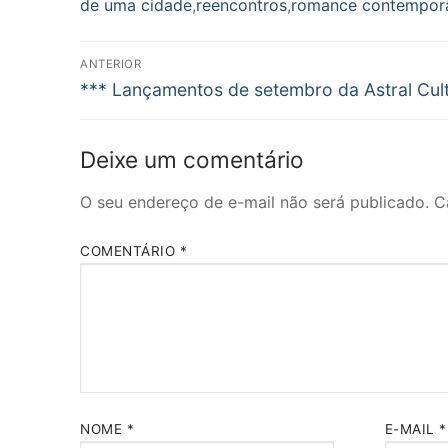
de uma cidade
,
reencontros
,
romance contempor
Navegação
ANTERIOR
Post
de
*** Lançamentos de setembro da Astral Cult
anterior:
Post
Deixe um comentário
O seu endereço de e-mail não será publicado.
C
COMENTÁRIO
*
NOME
*
E-MAIL
*