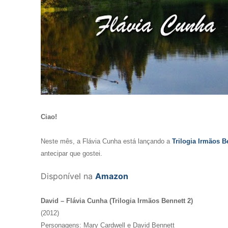
Ciao!
Neste mês, a Flávia Cunha está lançando a
Trilogia Irmãos B
antecipar que gostei.
Disponível na
Amazon
David – Flávia Cunha (Trilogia Irmãos Bennett 2)
(2012)
Personagens: Mary Cardwell e David Bennett