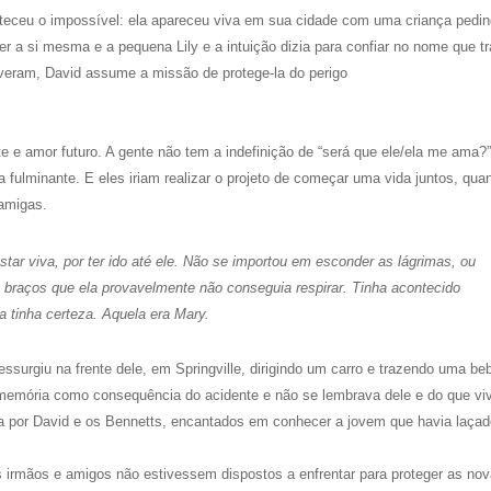
teceu o impossível: ela apareceu viva em sua cidade com uma criança pedi
r a si mesma e a pequena Lily e a intuição dizia para confiar no nome que tr
veram, David assume a missão de protege-la do perigo
e e amor futuro. A gente não tem a indefinição de “será que ele/ela me ama?”
 fulminante. E eles iriam realizar o projeto de começar uma vida juntos, qua
 amigas.
tar viva, por ter ido até ele. Não se importou em esconder as lágrimas, ou
 braços que ela provavelmente não conseguia respirar. Tinha acontecido
 tinha certeza. Aquela era Mary.
surgiu na frente dele, em Springville, dirigindo um carro e trazendo uma bebê
 a memória como consequência do acidente e não se lembrava dele e do que vi
ida por David e os Bennetts, encantados em conhecer a jovem que havia laçad
os irmãos e amigos não estivessem dispostos a enfrentar para proteger as no