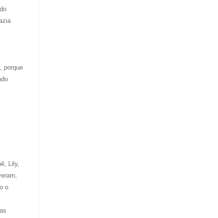
ndo
azia
, porque
ndo
, Lily,
veram,
o o
vas