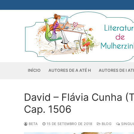
Pular
para
o
conteúdo
INÍCIO
AUTORES DE A ATÉ H
AUTORES DE I AT
David – Flávia Cunha (T
Cap. 1506
BETA
15 DE SETEMBRO DE 2018
BLOG
SINGUL