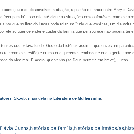
o começou e se desenvolveu a atração, a paixão e o amor entre Mary e Davi
ao “recuperá-la”. Isso cria até algumas situações desconfortáveis para ele ai
sinto que no livro do Lucas pode rolar um “tudo que você faz, um dia volta 
o, ele só quer defender e cuidar da família que pensou que não poderia ter e
is tensos que estava lendo. Gosto de histórias assim – que envolvam parentes
(e como eles estão) e outros que queremos conhecer e que a gente sabe q
dade da vida real. E agora, que venha (se Deus permitir, em breve), Lucas.
utores
;
Skoob
;
mais dela no Literatura de Mulherzinha
.
Flávia Cunha
,
histórias de família
,
histórias de irmãos/as
,
hist