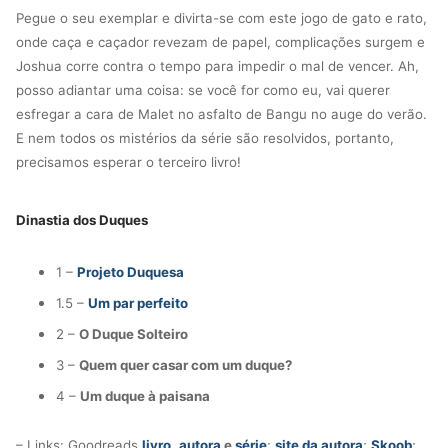
Pegue o seu exemplar e divirta-se com este jogo de gato e rato,
onde caça e caçador revezam de papel, complicações surgem e
Joshua corre contra o tempo para impedir o mal de vencer. Ah,
posso adiantar uma coisa: se você for como eu, vai querer
esfregar a cara de Malet no asfalto de Bangu no auge do verão.
E nem todos os mistérios da série são resolvidos, portanto,
precisamos esperar o terceiro livro!
Dinastia dos Duques
1 –
Projeto Duquesa
1.5 –
Um par perfeito
2 –
O Duque Solteiro
3 –
Quem quer casar com um duque?
4 –
Um duque à paisana
– Links: Goodreads
livro
,
autora
e
série
;
site da autora
;
Skoob
;