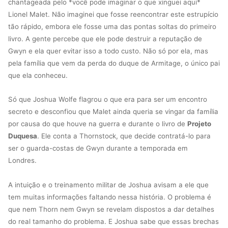
chantageada pelo *você pode imaginar o que xinguei aqui*
Lionel Malet. Não imaginei que fosse reencontrar este estrupício
tão rápido, embora ele fosse uma das pontas soltas do primeiro
livro. A gente percebe que ele pode destruir a reputação de
Gwyn e ela quer evitar isso a todo custo. Não só por ela, mas
pela família que vem da perda do duque de Armitage, o único pai
que ela conheceu.
Só que Joshua Wolfe flagrou o que era para ser um encontro
secreto e desconfiou que Malet ainda queria se vingar da família
por causa do que houve na guerra e durante o livro de
Projeto
Duquesa
. Ele conta a Thornstock, que decide contratá-lo para
ser o guarda-costas de Gwyn durante a temporada em
Londres.
A intuição e o treinamento militar de Joshua avisam a ele que
tem muitas informações faltando nessa história. O problema é
que nem Thorn nem Gwyn se revelam dispostos a dar detalhes
do real tamanho do problema. E Joshua sabe que essas brechas