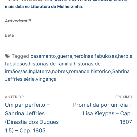
mais dela no Literatura de
Mulherzinha
.
Arrivederci!!!
Beta
Tagged
casamento
,
guerra
,
heroínas fabulosas
,
heróis
fabulosos
,
histórias de família
,
histórias de
irmãos/as
,
Inglaterra
,
nobres
,
romance histórico
,
Sabrina
Jeffries
,
série
,
vingança
Navegação
ANTERIOR
PRÓXIMO
de
Post
Próximo
Um par perfeito –
Prometida por um dia –
anterior:
post:
Post
Sabrina Jeffries
Lisa Kleypas – Cap.
(Dinastia dos Duques
1807
1.5) – Cap. 1805