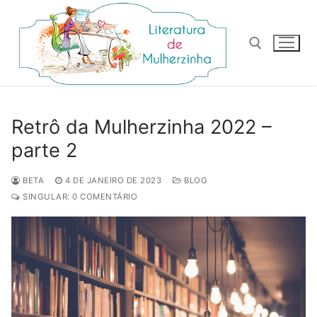
Pular
para
o
conteúdo
Pesquisar por:
Retrô da Mulherzinha 2022 –
parte 2
BETA
4 DE JANEIRO DE 2023
BLOG
SINGULAR: 0 COMENTÁRIO