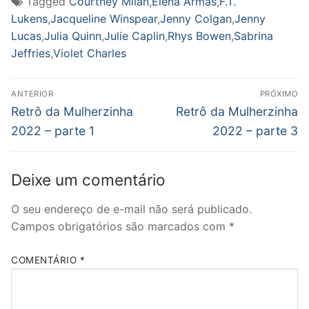
Tagged
Courtney Milan
,
Elena Armas
,
F.T.
Lukens
,
Jacqueline Winspear
,
Jenny Colgan
,
Jenny
Lucas
,
Julia Quinn
,
Julie Caplin
,
Rhys Bowen
,
Sabrina
Jeffries
,
Violet Charles
Navegação
ANTERIOR
PRÓXIMO
de
Post
Próximo
Retrô da Mulherzinha
Retrô da Mulherzinha
anterior:
post:
Post
2022 – parte 1
2022 – parte 3
Deixe um comentário
O seu endereço de e-mail não será publicado.
Campos obrigatórios são marcados com
*
COMENTÁRIO
*