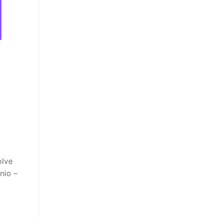
olve
nio –