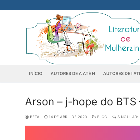
Pular
para
o
conteúdo
INÍCIO
AUTORES DE A ATÉ H
AUTORES DE I AT
Arson – j-hope do BTS –
BETA
14 DE ABRIL DE 2023
BLOG
SINGULAR: 