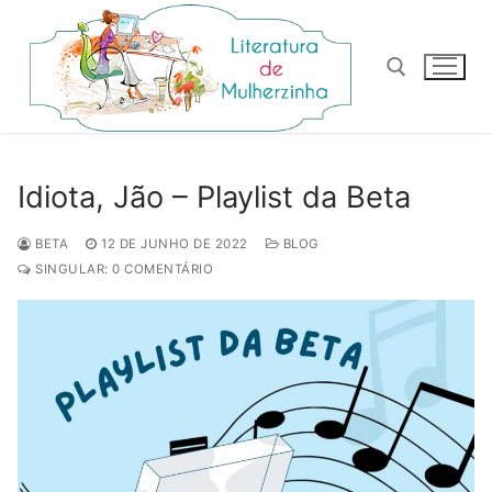
Pular
para
o
conteúdo
Pesquisar por:
Idiota, Jão – Playlist da Beta
BETA
12 DE JUNHO DE 2022
BLOG
SINGULAR: 0 COMENTÁRIO