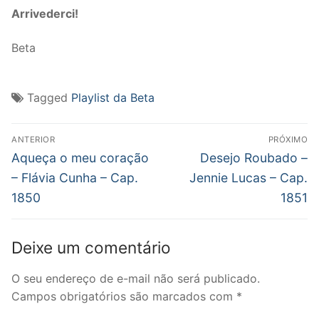
Arrivederci!
Beta
Tagged
Playlist da Beta
Navegação
ANTERIOR
PRÓXIMO
de
Post
Próximo
Aqueça o meu coração
Desejo Roubado –
anterior:
post:
Post
– Flávia Cunha – Cap.
Jennie Lucas – Cap.
1850
1851
Deixe um comentário
O seu endereço de e-mail não será publicado.
Campos obrigatórios são marcados com
*